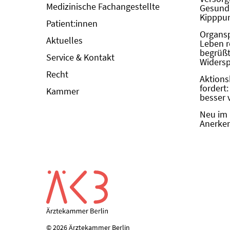
Medizinische Fachangestellte
Gesundh
Kipppun
Patient:innen
Organs
Aktuelles
Leben r
begrüßt 
Service & Kontakt
Widers
Recht
Aktions
fordert
Kammer
besser 
Neu im 
Anerken
© 2026 Ärztekammer Berlin