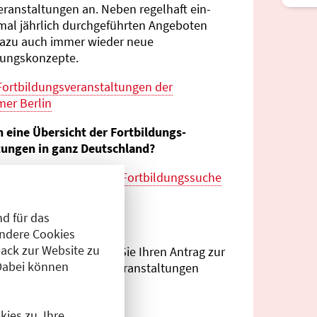
eranstaltungen an. Neben regelhaft ein-
mal jährlich durch­geführten Angeboten
azu auch immer wieder neue
tungs­konzepte.
Fortbildungs­veranstaltungen der
er Berlin
n eine Übersicht der Fortbildungs­
tungen in ganz Deutschland?
es zur
bundes­weiten Fortbildungs­suche
esärztekammer
d für das
eranstalter?
Andere Cookies
ack zur Website zu
Antragsportal
können Sie Ihren Antrag zur
Dabei können
ng von Fortbildungs­veranstaltungen
.
ies zu. Ihre