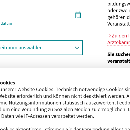
bildungs­v
oder zwei
gehören d
Veranstal
ddatum
Zu den 
Ärztekamm
eitraum auswählen
Sie suche
veranstal
Hier geht 
ortbildungsformat (Online etc.)
der Bund
ookies
unserer Website Cookies. Technisch notwendige Cookies sin
Sie sind V
achgebiet
Website erforderlich und können nicht deaktiviert werden. 
me Nutzungsinformationen statistisch auszuwerten, Feedb
Im
CME-
 um eine Verbindung zu Sozialen Medien zu ermöglichen. 
Anerkennu
aten wie IP-Adressen verarbeitet werden.
einreichen
 Cookies akzeptieren“ stimmen Sie der Verwendung aller Cook