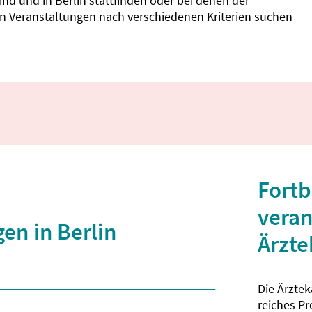
d und in Berlin stattfinden oder bei denen der
nnen Veranstaltungen nach verschiedenen Kriterien suchen
Fortb
veran
en in Berlin
Ärzt
Die Ärzte
 2 Zeichen eingegeben wurden.
reiches P