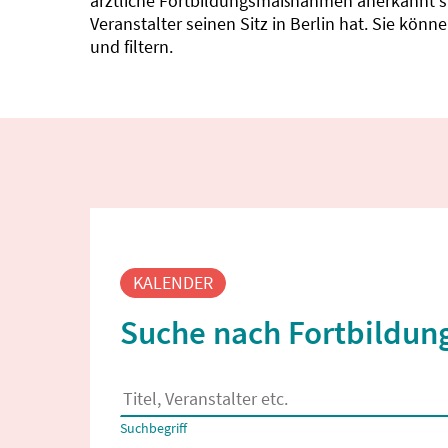
ärztliche Fortbildungsmaßnahmen anerkannt sin
Veranstalter seinen Sitz in Berlin hat. Sie kö
und filtern.
Fortbildungssuche
KALENDER
Suche nach Fortbildung
Es erscheinen Suchvorschläge, wenn mindestens
Suchbegriff