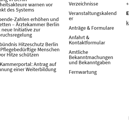
Verzeichnisse
+
eitsakteure warnen vor
kt des Systems
Veranstaltungskalend
E
er
pende-Zahlen erhöhen und
k
etten – Ärztekammer Berlin
Anträge & Formulare
neue Initiative zur
pruchsregelung
Anfahrt &
Kontaktformular
bündnis Hitzeschutz Berlin
: Pflegebedürftige Menschen
Amtliche
vor Hitze schützen
Bekanntmachungen
und Bekanntgaben
Kammerportal: Antrag auf
nung einer Weiterbildung
Fernwartung