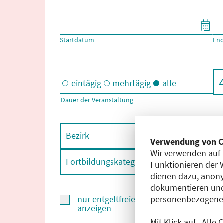
Filtern nach Start- und Enddatum
Startdatum
En
Z
eintägig
mehrtägig
alle
Dauer der Veranstaltung
Eintägige und/oder mehrtägige Veranstaltungen
Bezirk
F
Verwendung von C
Wir verwenden auf 
Fortbildungskategorie
F
Funktionieren der 
dienen dazu, anony
dokumentieren und
personenbezogene D
nur entgeltfreie Fortbildungen
anzeigen
Mit Klick auf „Alle