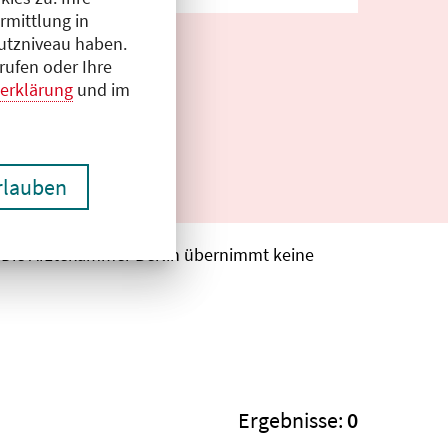
rmittlung in
hutzniveau haben.
rufen oder Ihre
erklärung
und im
erlauben
. Die Ärztekammer Berlin übernimmt keine
Ergebnisse:
0