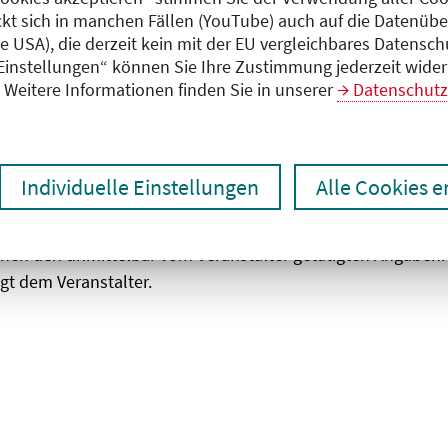
ckt sich in manchen Fällen (YouTube) auch auf die Datenübe
ie USA), die derzeit kein mit der EU vergleichbares Datensc
zen
Ergebnisse drucken
 Einstellungen“ können Sie Ihre Zustimmung jederzeit wider
Weitere Informationen finden Sie in unserer
Datenschutz
Individuelle Einstellungen
Alle Cookies 
chen den unmittelbar vom Veranstalter getätigten Angaben
gt dem Veranstalter.
 laden