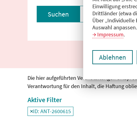
Einwilligung erstre
Drittländer (etwa d
Suchen
Filter zurückset
Über „Individuelle
Auswahl anpassen. 
Impressum
.
Ablehnen
Die hier aufgeführten Veranstaltungen entspre
Verantwortung für den Inhalt, die Haftung oblie
Aktive Filter
ID: ANT-2600615
Filter
deaktivieren und Suchergebnisse neu