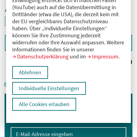
Einwilligung erstreckt sich in manchen Fällen
(YouTube) auch auf die Datenübermittlung in
Aktive Filter
Drittländer (etwa die USA), die derzeit kein mit
ID: ANT-2600661
der EU vergleichbares Datenschutzniveau
Filter
deaktivieren und Suchergebnisse neu laden
haben. Über „Individuelle Einstellungen“
können Sie Ihre Zustimmung jederzeit
widerrufen oder Ihre Auswahl anpassen. Weitere
Sortieren nach
Informationen finden Sie in unserer
Datenschutzerklärung
und im
Impressum
.
Ergebnisse:
0
Ablehnen
Individuelle Einstellungen
Alle Cookies erlauben
Immer informiert bleiben
Melden Sie sich für unseren Newsletter an:
E-Mail-Adresse eingeben