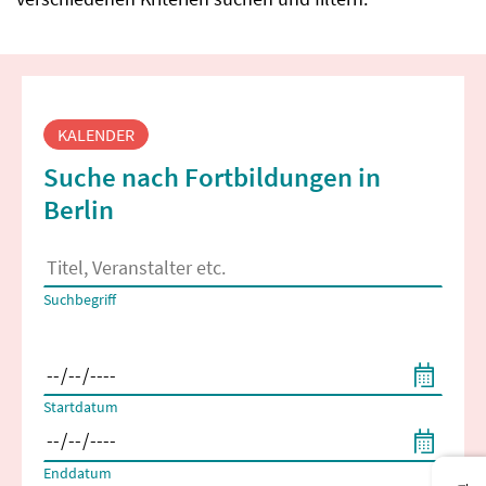
Fortbildungssuche
KALENDER
Suche nach Fortbildungen in
Berlin
Es erscheinen Suchvorschläge, wenn mindestens 2 Zeichen 
Suchbegriff
Filtern nach Start- und Enddatum
Startdatum
Enddatum