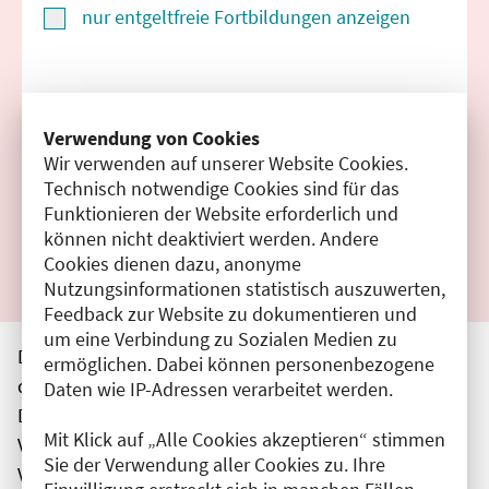
nur entgeltfreie Fortbildungen anzeigen
Suchen
Verwendung von Cookies
Wir verwenden auf unserer Website Cookies.
Filter zurücksetzen
Technisch notwendige Cookies sind für das
Funktionieren der Website erforderlich und
Ergebnisse drucken
können nicht deaktiviert werden. Andere
Cookies dienen dazu, anonyme
Nutzungsinformationen statistisch auszuwerten,
Feedback zur Website zu dokumentieren und
um eine Verbindung zu Sozialen Medien zu
Die hier aufgeführten Veranstaltungen entsprechen
ermöglichen. Dabei können personenbezogene
den unmittelbar vom Veranstalter getätigten Angaben.
Daten wie IP-Adressen verarbeitet werden.
Die Ärztekammer Berlin übernimmt keine
Mit Klick auf „Alle Cookies akzeptieren“ stimmen
Verantwortung für den Inhalt, die Haftung obliegt dem
Sie der Verwendung aller Cookies zu. Ihre
Veranstalter.