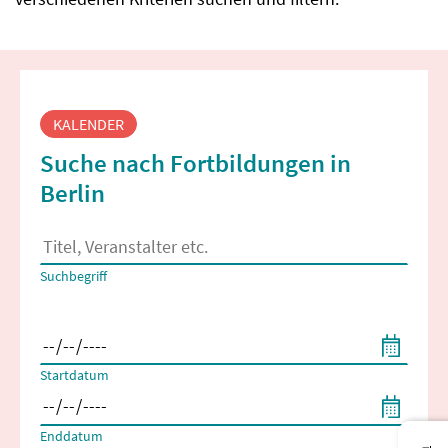
Fortbildungssuche
KALENDER
Suche nach Fortbildungen in
Berlin
Es erscheinen Suchvorschläge, wenn mindestens 2 Zeichen 
Suchbegriff
Filtern nach Start- und Enddatum
Startdatum
Enddatum