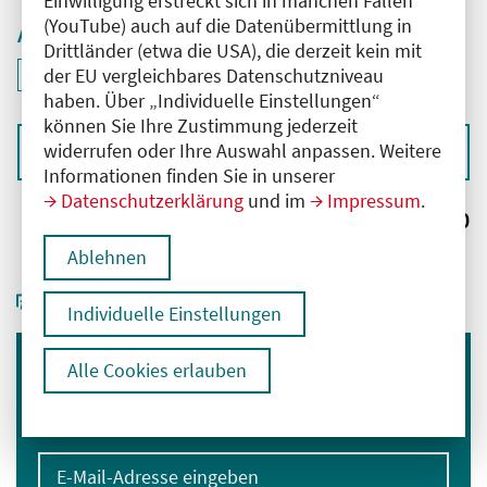
Einwilligung erstreckt sich in manchen Fällen
(YouTube) auch auf die Datenübermittlung in
Aktive Filter
Drittländer (etwa die USA), die derzeit kein mit
ID: ANT-2600994
der EU vergleichbares Datenschutzniveau
Filter
deaktivieren und Suchergebnisse neu laden
haben. Über „Individuelle Einstellungen“
können Sie Ihre Zustimmung jederzeit
widerrufen oder Ihre Auswahl anpassen. Weitere
Sortieren nach
Informationen finden Sie in unserer
Datenschutzerklärung
und im
Impressum
.
Ergebnisse:
0
Ablehnen
Individuelle Einstellungen
Alle Cookies erlauben
Immer informiert bleiben
Melden Sie sich für unseren Newsletter an:
E-Mail-Adresse eingeben