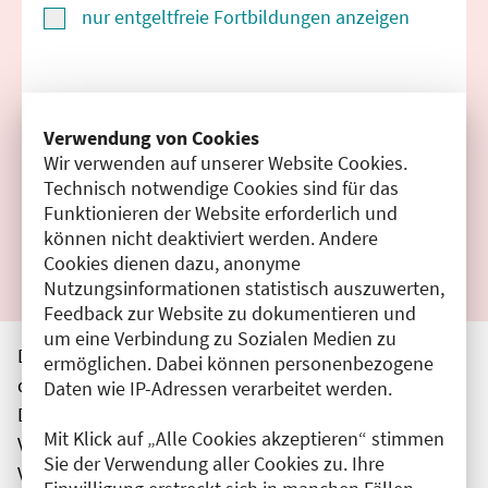
nur entgeltfreie Fortbildungen anzeigen
Suchen
Verwendung von Cookies
Wir verwenden auf unserer Website Cookies.
Filter zurücksetzen
Technisch notwendige Cookies sind für das
Funktionieren der Website erforderlich und
Ergebnisse drucken
können nicht deaktiviert werden. Andere
Cookies dienen dazu, anonyme
Nutzungsinformationen statistisch auszuwerten,
Feedback zur Website zu dokumentieren und
um eine Verbindung zu Sozialen Medien zu
Die hier aufgeführten Veranstaltungen entsprechen
ermöglichen. Dabei können personenbezogene
den unmittelbar vom Veranstalter getätigten Angaben.
Daten wie IP-Adressen verarbeitet werden.
Die Ärztekammer Berlin übernimmt keine
Mit Klick auf „Alle Cookies akzeptieren“ stimmen
Verantwortung für den Inhalt, die Haftung obliegt dem
Sie der Verwendung aller Cookies zu. Ihre
Veranstalter.