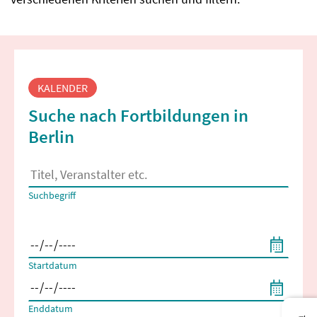
Fortbildungssuche
KALENDER
Suche nach Fortbildungen in
Berlin
Es erscheinen Suchvorschläge, wenn mindestens 2 Zeichen 
Suchbegriff
Filtern nach Start- und Enddatum
Startdatum
Enddatum