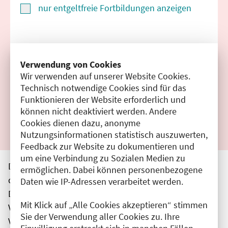
nur entgeltfreie Fortbildungen anzeigen
Suchen
Verwendung von Cookies
Wir verwenden auf unserer Website Cookies.
Filter zurücksetzen
Technisch notwendige Cookies sind für das
Funktionieren der Website erforderlich und
Ergebnisse drucken
können nicht deaktiviert werden. Andere
Cookies dienen dazu, anonyme
Nutzungsinformationen statistisch auszuwerten,
Feedback zur Website zu dokumentieren und
um eine Verbindung zu Sozialen Medien zu
Die hier aufgeführten Veranstaltungen entsprechen
ermöglichen. Dabei können personenbezogene
den unmittelbar vom Veranstalter getätigten Angaben.
Daten wie IP-Adressen verarbeitet werden.
Die Ärztekammer Berlin übernimmt keine
Mit Klick auf „Alle Cookies akzeptieren“ stimmen
Verantwortung für den Inhalt, die Haftung obliegt dem
Sie der Verwendung aller Cookies zu. Ihre
Veranstalter.