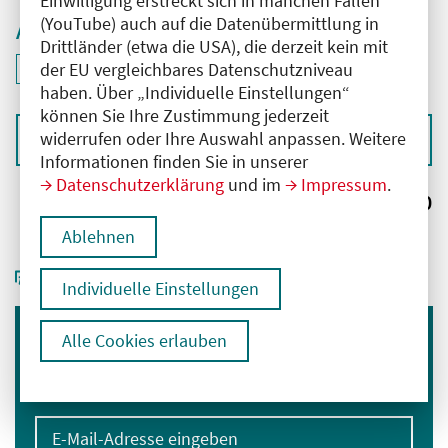
Einwilligung erstreckt sich in manchen Fällen
(YouTube) auch auf die Datenübermittlung in
Aktive Filter
Drittländer (etwa die USA), die derzeit kein mit
ID: ANT-2600994
der EU vergleichbares Datenschutzniveau
Filter
deaktivieren und Suchergebnisse neu laden
haben. Über „Individuelle Einstellungen“
können Sie Ihre Zustimmung jederzeit
widerrufen oder Ihre Auswahl anpassen. Weitere
Sortieren nach
Informationen finden Sie in unserer
Datenschutzerklärung
und im
Impressum
.
Ergebnisse:
0
Ablehnen
Individuelle Einstellungen
Alle Cookies erlauben
Immer informiert bleiben
Melden Sie sich für unseren Newsletter an:
E-Mail-Adresse eingeben