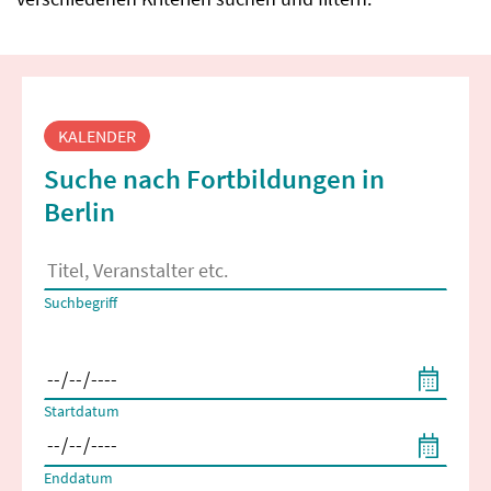
Fortbildungssuche
KALENDER
Suche nach Fortbildungen in
Berlin
Es erscheinen Suchvorschläge, wenn mindestens 2 Zeichen 
Suchbegriff
Filtern nach Start- und Enddatum
Startdatum
Enddatum