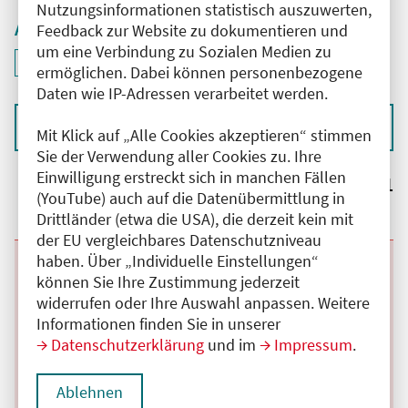
Nutzungsinformationen statistisch auszuwerten,
Aktive Filter
Feedback zur Website zu dokumentieren und
um eine Verbindung zu Sozialen Medien zu
ID: ANT-2601120
Filter
deaktivieren und Suchergebnisse neu laden
ermöglichen. Dabei können personenbezogene
Daten wie IP-Adressen verarbeitet werden.
Sortieren nach
Mit Klick auf „Alle Cookies akzeptieren“ stimmen
Sie der Verwendung aller Cookies zu. Ihre
Einwilligung erstreckt sich in manchen Fällen
Ergebnisse:
1
(YouTube) auch auf die Datenübermittlung in
Drittländer (etwa die USA), die derzeit kein mit
der EU vergleichbares Datenschutzniveau
haben. Über „Individuelle Einstellungen“
Beginn:
11.08.2026
Ende und Anfangszeit:
-
11.08.2026
,
08:30 Uhr
können Sie Ihre Zustimmung jederzeit
Veranstaltungstitel:
Interdisziplinäre Tumorkonferenz
widerrufen oder Ihre Auswahl anpassen. Weitere
Brustkrebszentrum Havelhöhe
Veranstaltungsort:
Gemeinschafskrankenhaus Havelhöhe Haus 28,
Informationen finden Sie in unserer
Raum: 118, Kladower Damm, 14089 Berlin
Datenschutzerklärung
und im
Impressum
.
Kategorie:
C
Fortbildungspunkte:
2
Details anzeigen
Ablehnen