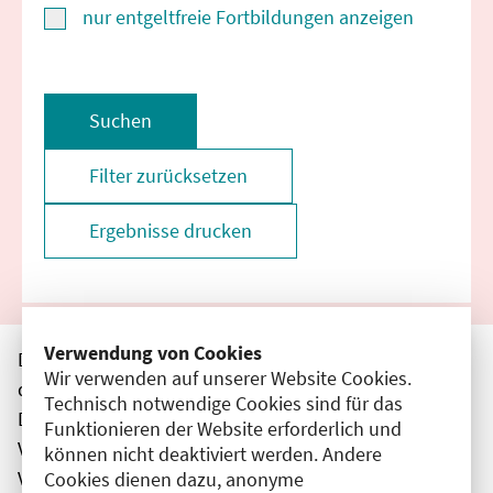
nur entgeltfreie Fortbildungen anzeigen
Suchen
Filter zurücksetzen
Ergebnisse drucken
Verwendung von Cookies
Die hier aufgeführten Veranstaltungen entsprechen
Wir verwenden auf unserer Website Cookies.
den unmittelbar vom Veranstalter getätigten Angaben.
Technisch notwendige Cookies sind für das
Die Ärztekammer Berlin übernimmt keine
Funktionieren der Website erforderlich und
Verantwortung für den Inhalt, die Haftung obliegt dem
können nicht deaktiviert werden. Andere
Veranstalter.
Cookies dienen dazu, anonyme