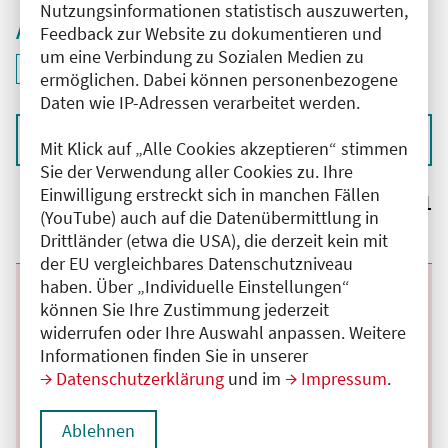
Nutzungsinformationen statistisch auszuwerten,
Aktive Filter
Feedback zur Website zu dokumentieren und
um eine Verbindung zu Sozialen Medien zu
ID: ANT-2601120
Filter
deaktivieren und Suchergebnisse neu laden
ermöglichen. Dabei können personenbezogene
Daten wie IP-Adressen verarbeitet werden.
Sortieren nach
Mit Klick auf „Alle Cookies akzeptieren“ stimmen
Sie der Verwendung aller Cookies zu. Ihre
Einwilligung erstreckt sich in manchen Fällen
Ergebnisse:
1
(YouTube) auch auf die Datenübermittlung in
Drittländer (etwa die USA), die derzeit kein mit
der EU vergleichbares Datenschutzniveau
haben. Über „Individuelle Einstellungen“
Beginn:
11.08.2026
Ende und Anfangszeit:
-
11.08.2026
,
08:30 Uhr
können Sie Ihre Zustimmung jederzeit
Veranstaltungstitel:
Interdisziplinäre Tumorkonferenz
widerrufen oder Ihre Auswahl anpassen. Weitere
Brustkrebszentrum Havelhöhe
Veranstaltungsort:
Gemeinschafskrankenhaus Havelhöhe Haus 28,
Informationen finden Sie in unserer
Raum: 118, Kladower Damm, 14089 Berlin
Datenschutzerklärung
und im
Impressum
.
Kategorie:
C
Fortbildungspunkte:
2
Details anzeigen
Ablehnen