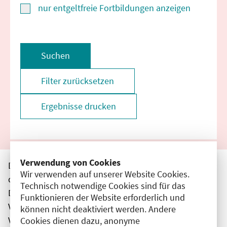
nur entgeltfreie Fortbildungen anzeigen
Suchen
Filter zurücksetzen
Ergebnisse drucken
Verwendung von Cookies
Die hier aufgeführten Veranstaltungen entsprechen
Wir verwenden auf unserer Website Cookies.
den unmittelbar vom Veranstalter getätigten Angaben.
Technisch notwendige Cookies sind für das
Die Ärztekammer Berlin übernimmt keine
Funktionieren der Website erforderlich und
Verantwortung für den Inhalt, die Haftung obliegt dem
können nicht deaktiviert werden. Andere
Veranstalter.
Cookies dienen dazu, anonyme