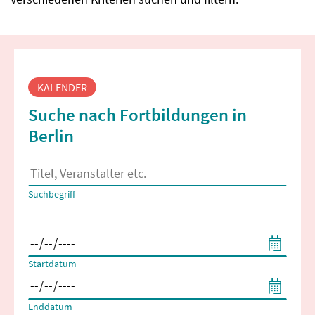
Fortbildungssuche
KALENDER
Suche nach Fortbildungen in
Berlin
Es erscheinen Suchvorschläge, wenn mindestens 2 Zeichen 
Suchbegriff
Filtern nach Start- und Enddatum
Startdatum
Enddatum