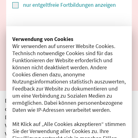
nur entgeltfreie Fortbildungen anzeigen
Suchen
Verwendung von Cookies
Wir verwenden auf unserer Website Cookies.
Filter zurücksetzen
Technisch notwendige Cookies sind für das
Funktionieren der Website erforderlich und
Ergebnisse drucken
können nicht deaktiviert werden. Andere
Cookies dienen dazu, anonyme
Nutzungsinformationen statistisch auszuwerten,
Feedback zur Website zu dokumentieren und
um eine Verbindung zu Sozialen Medien zu
Die hier aufgeführten Veranstaltungen entsprechen
ermöglichen. Dabei können personenbezogene
den unmittelbar vom Veranstalter getätigten Angaben.
Daten wie IP-Adressen verarbeitet werden.
Die Ärztekammer Berlin übernimmt keine
Mit Klick auf „Alle Cookies akzeptieren“ stimmen
Verantwortung für den Inhalt, die Haftung obliegt dem
Sie der Verwendung aller Cookies zu. Ihre
Veranstalter.