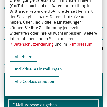
Einwilligung erstreckt sich in manchen Fällen
(YouTube) auch auf die Datenübermittlung in
Aktive Filter
Drittländer (etwa die USA), die derzeit kein mit
ID: ANT-2601159
der EU vergleichbares Datenschutzniveau
Filter
deaktivieren und Suchergebnisse neu laden
haben. Über „Individuelle Einstellungen“
können Sie Ihre Zustimmung jederzeit
widerrufen oder Ihre Auswahl anpassen. Weitere
Sortieren nach
Informationen finden Sie in unserer
Datenschutzerklärung
und im
Impressum
.
Ergebnisse:
0
Ablehnen
Individuelle Einstellungen
Alle Cookies erlauben
Immer informiert bleiben
Melden Sie sich für unseren Newsletter an:
E-Mail-Adresse eingeben