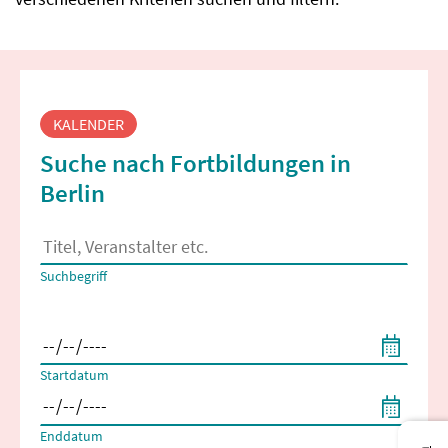
Fortbildungssuche
KALENDER
Suche nach Fortbildungen in
Berlin
Es erscheinen Suchvorschläge, wenn mindestens 2 Zeichen 
Suchbegriff
Filtern nach Start- und Enddatum
Startdatum
Enddatum