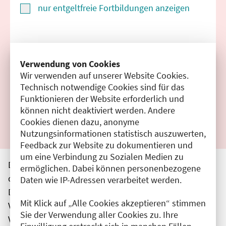
nur entgeltfreie Fortbildungen anzeigen
Suchen
Verwendung von Cookies
Wir verwenden auf unserer Website Cookies.
Filter zurücksetzen
Technisch notwendige Cookies sind für das
Funktionieren der Website erforderlich und
Ergebnisse drucken
können nicht deaktiviert werden. Andere
Cookies dienen dazu, anonyme
Nutzungsinformationen statistisch auszuwerten,
Feedback zur Website zu dokumentieren und
um eine Verbindung zu Sozialen Medien zu
Die hier aufgeführten Veranstaltungen entsprechen
ermöglichen. Dabei können personenbezogene
den unmittelbar vom Veranstalter getätigten Angaben.
Daten wie IP-Adressen verarbeitet werden.
Die Ärztekammer Berlin übernimmt keine
Mit Klick auf „Alle Cookies akzeptieren“ stimmen
Verantwortung für den Inhalt, die Haftung obliegt dem
Sie der Verwendung aller Cookies zu. Ihre
Veranstalter.