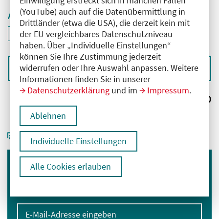
Einwilligung erstreckt sich in manchen Fällen
(YouTube) auch auf die Datenübermittlung in
Aktive Filter
Drittländer (etwa die USA), die derzeit kein mit
ID: ANT-2601161
der EU vergleichbares Datenschutzniveau
Filter
deaktivieren und Suchergebnisse neu laden
haben. Über „Individuelle Einstellungen“
können Sie Ihre Zustimmung jederzeit
widerrufen oder Ihre Auswahl anpassen. Weitere
Sortieren nach
Informationen finden Sie in unserer
Datenschutzerklärung
und im
Impressum
.
Ergebnisse:
0
Ablehnen
Individuelle Einstellungen
Alle Cookies erlauben
Immer informiert bleiben
Melden Sie sich für unseren Newsletter an:
E-Mail-Adresse eingeben