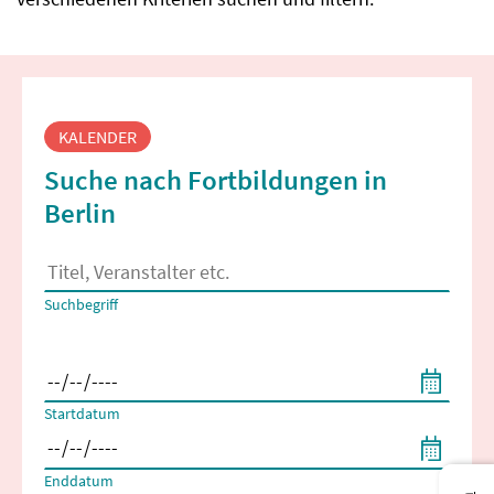
Fortbildungssuche
KALENDER
Suche nach Fortbildungen in
Berlin
Es erscheinen Suchvorschläge, wenn mindestens 2 Zeichen 
Suchbegriff
Filtern nach Start- und Enddatum
Startdatum
Enddatum