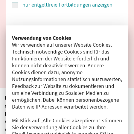
nur entgeltfreie Fortbildungen anzeigen
Suchen
Verwendung von Cookies
Wir verwenden auf unserer Website Cookies.
Filter zurücksetzen
Technisch notwendige Cookies sind für das
Funktionieren der Website erforderlich und
Ergebnisse drucken
können nicht deaktiviert werden. Andere
Cookies dienen dazu, anonyme
Nutzungsinformationen statistisch auszuwerten,
Feedback zur Website zu dokumentieren und
um eine Verbindung zu Sozialen Medien zu
Die hier aufgeführten Veranstaltungen entsprechen
ermöglichen. Dabei können personenbezogene
den unmittelbar vom Veranstalter getätigten Angaben.
Daten wie IP-Adressen verarbeitet werden.
Die Ärztekammer Berlin übernimmt keine
Mit Klick auf „Alle Cookies akzeptieren“ stimmen
Verantwortung für den Inhalt, die Haftung obliegt dem
Sie der Verwendung aller Cookies zu. Ihre
Veranstalter.