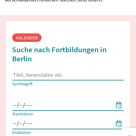
Fortbildungssuche
KALENDER
Suche nach Fortbildungen in
Berlin
Es erscheinen Suchvorschläge, wenn mindestens 2 Zeichen 
Suchbegriff
Filtern nach Start- und Enddatum
Startdatum
Enddatum