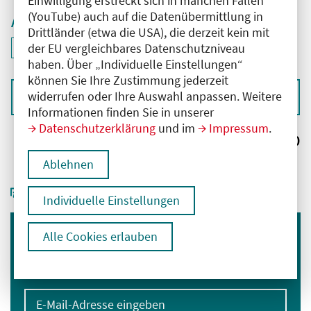
Einwilligung erstreckt sich in manchen Fällen
(YouTube) auch auf die Datenübermittlung in
Aktive Filter
Drittländer (etwa die USA), die derzeit kein mit
ID: ANT-2601223
der EU vergleichbares Datenschutzniveau
Filter
deaktivieren und Suchergebnisse neu laden
haben. Über „Individuelle Einstellungen“
können Sie Ihre Zustimmung jederzeit
widerrufen oder Ihre Auswahl anpassen. Weitere
Sortieren nach
Informationen finden Sie in unserer
Datenschutzerklärung
und im
Impressum
.
Ergebnisse:
0
Ablehnen
Individuelle Einstellungen
Alle Cookies erlauben
Immer informiert bleiben
Melden Sie sich für unseren Newsletter an:
E-Mail-Adresse eingeben