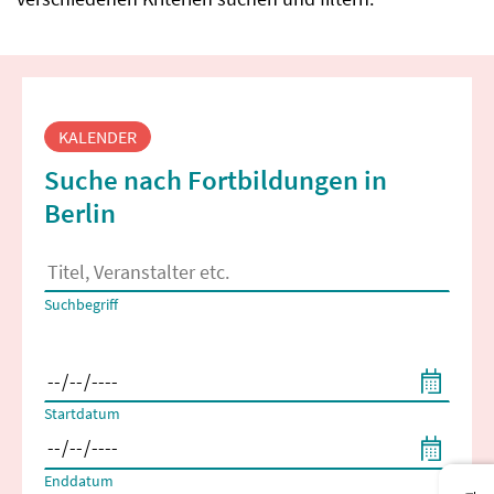
Fortbildungssuche
KALENDER
Suche nach Fortbildungen in
Berlin
Es erscheinen Suchvorschläge, wenn mindestens 2 Zeichen 
Suchbegriff
Filtern nach Start- und Enddatum
Startdatum
Enddatum