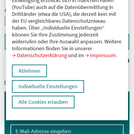
Einwilligung erstreckt sich in manchen Fällen
(YouTube) auch auf die Datenübermittlung in
Aktive Filter
Drittländer (etwa die USA), die derzeit kein mit
ID: ANT-2601334
der EU vergleichbares Datenschutzniveau
Filter
deaktivieren und Suchergebnisse neu laden
haben. Über „Individuelle Einstellungen“
können Sie Ihre Zustimmung jederzeit
widerrufen oder Ihre Auswahl anpassen. Weitere
Sortieren nach
Informationen finden Sie in unserer
Datenschutzerklärung
und im
Impressum
.
Ergebnisse:
0
Ablehnen
Individuelle Einstellungen
Alle Cookies erlauben
Immer informiert bleiben
Melden Sie sich für unseren Newsletter an:
E-Mail-Adresse eingeben