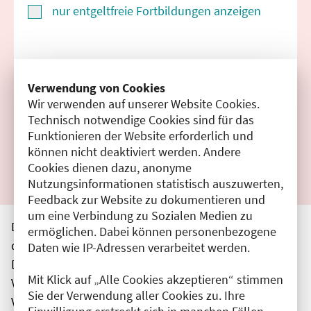
nur entgeltfreie Fortbildungen anzeigen
Suchen
Verwendung von Cookies
Wir verwenden auf unserer Website Cookies.
Filter zurücksetzen
Technisch notwendige Cookies sind für das
Funktionieren der Website erforderlich und
Ergebnisse drucken
können nicht deaktiviert werden. Andere
Cookies dienen dazu, anonyme
Nutzungsinformationen statistisch auszuwerten,
Feedback zur Website zu dokumentieren und
um eine Verbindung zu Sozialen Medien zu
Die hier aufgeführten Veranstaltungen entsprechen
ermöglichen. Dabei können personenbezogene
den unmittelbar vom Veranstalter getätigten Angaben.
Daten wie IP-Adressen verarbeitet werden.
Die Ärztekammer Berlin übernimmt keine
Mit Klick auf „Alle Cookies akzeptieren“ stimmen
Verantwortung für den Inhalt, die Haftung obliegt dem
Sie der Verwendung aller Cookies zu. Ihre
Veranstalter.