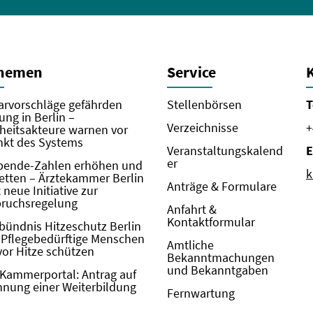
Themen
Service
rvorschläge gefährden
Stellenbörsen
T
ung in Berlin –
Verzeichnisse
+
eitsakteure warnen vor
kt des Systems
Veranstaltungskalend
E
er
pende-Zahlen erhöhen und
k
etten – Ärztekammer Berlin
Anträge & Formulare
neue Initiative zur
pruchsregelung
Anfahrt &
Kontaktformular
bündnis Hitzeschutz Berlin
: Pflegebedürftige Menschen
Amtliche
vor Hitze schützen
Bekanntmachungen
und Bekanntgaben
Kammerportal: Antrag auf
nung einer Weiterbildung
Fernwartung