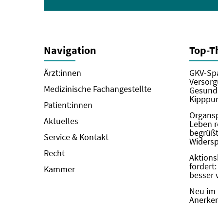
Navigation
Top-
Ärzt:innen
GKV-Spa
Versorg
Medizinische Fachangestellte
Gesundh
Kipppun
Patient:innen
Organs
Aktuelles
Leben r
begrüßt 
Service & Kontakt
Widers
Recht
Aktions
fordert
Kammer
besser 
Neu im 
Anerken