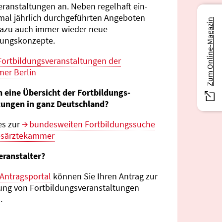
eranstaltungen an. Neben regelhaft ein-
mal jährlich durch­geführten Angeboten
Zum Online-Magazin
azu auch immer wieder neue
tungs­konzepte.
Fortbildungs­veranstaltungen der
er Berlin
n eine Übersicht der Fortbildungs­
tungen in ganz Deutschland?
es zur
bundes­weiten Fortbildungs­suche
esärztekammer
eranstalter?
Antragsportal
können Sie Ihren Antrag zur
ng von Fortbildungs­veranstaltungen
.