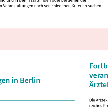
d und in Berlin stattfinden oder bei denen der
nnen Veranstaltungen nach verschiedenen Kriterien suchen
Fortb
veran
en in Berlin
Ärzt
Die Ärzte
 2 Zeichen eingegeben wurden.
reiches P