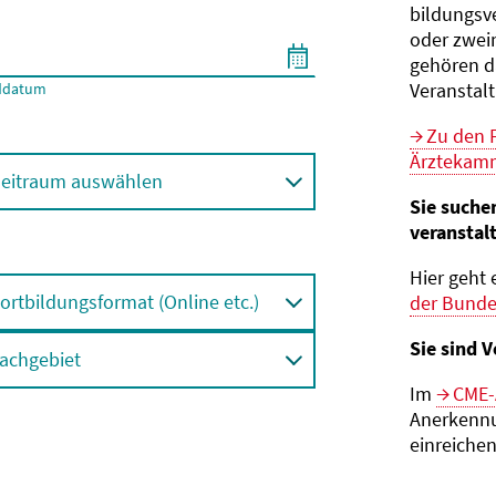
bildungs­v
oder zwei
gehören d
Veranstal
ddatum
Zu den 
Ärztekamm
eitraum auswählen
Sie suche
veranstal
Hier geht 
ortbildungsformat (Online etc.)
der Bund
Sie sind V
achgebiet
Im
CME-
Anerkennu
einreichen