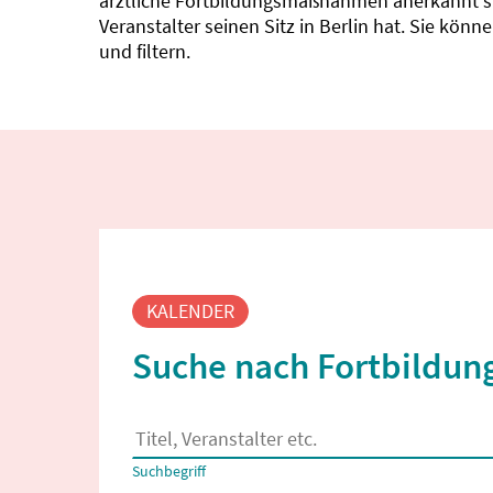
ärztliche Fortbildungsmaßnahmen anerkannt sin
Veranstalter seinen Sitz in Berlin hat. Sie kö
und filtern.
Fortbildungssuche
KALENDER
Suche nach Fortbildung
Es erscheinen Suchvorschläge, wenn mindestens
Suchbegriff