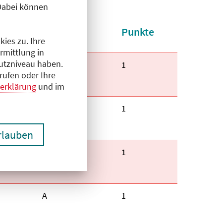
Dabei können
t
Kategorie
Punkte
aufsteigend
ies zu. Ihre
rmittlung in
hutzniveau haben.
Kategorie:
A
Fortbildungspunkte:
1
rufen oder Ihre
erklärung
und im
Kategorie:
A
Fortbildungspunkte:
1
erlauben
Kategorie:
A
Fortbildungspunkte:
1
Kategorie:
A
Fortbildungspunkte:
1