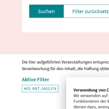
Suchen
Filter zurückset
Die hier aufgeführten Veranstaltungen entspre
Verantwortung für den Inhalt, die Haftung oblie
Aktive Filter
ID: ANT-2601374
Verwendung von C
Filter
deaktivieren und Suchergebnisse neu
Wir verwenden auf 
Funktionieren der 
dienen dazu, anony