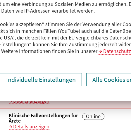
 um eine Verbindung zu Sozialen Medien zu ermöglichen. 
aten wie IP-Adressen verarbeitet werden.
Titel der Veranstaltung
Veranstaltungsor
aufsteigend
 Cookies akzeptieren“ stimmen Sie der Verwendung aller Cook
ckt sich in manchen Fällen (YouTube) auch auf die Datenübe
ie USA), die derzeit kein mit der EU vergleichbares Datensc
Veranstaltungstitel:
Klinische Fallvorstellungen für
Veranstaltungsort:
Online
Ärzte
 Einstellungen“ können Sie Ihre Zustimmung jederzeit wider
Details anzeigen
Weitere Informationen finden Sie in unserer
Datenschutz
Veranstaltungstitel:
Klinische Fallvorstellungen für
Veranstaltungsort:
Online
Ärzte
Details anzeigen
Individuelle Einstellungen
Alle Cookies 
Veranstaltungstitel:
Klinische Fallvorstellungen für
Veranstaltungsort:
Online
Ärzte
Details anzeigen
Veranstaltungstitel:
Klinische Fallvorstellungen für
Veranstaltungsort:
Online
Ärzte
Details anzeigen