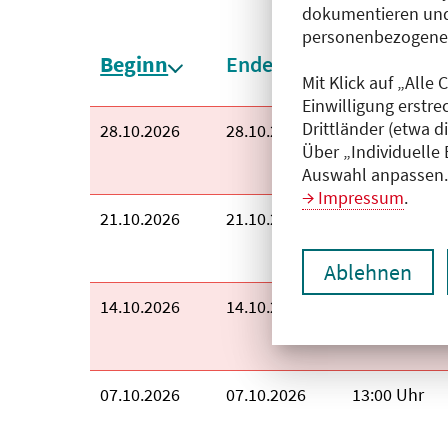
dokumentieren und
personenbezogene D
Sortieren nach:
Beginn
Ende
Uhrzeit
absteigend sortiert
Mit Klick auf „Alle
Einwilligung erstre
Drittländer (etwa d
Beginn:
28.10.2026
Ende:
28.10.2026
Uhrzeit:
13:00 Uhr
Über „Individuelle
Auswahl anpassen. 
Impressum
.
Beginn:
21.10.2026
Ende:
21.10.2026
Uhrzeit:
13:00 Uhr
Ablehnen
Beginn:
14.10.2026
Ende:
14.10.2026
Uhrzeit:
13:00 Uhr
Beginn:
07.10.2026
Ende:
07.10.2026
Uhrzeit:
13:00 Uhr