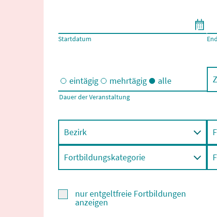
Filtern nach Start- und Enddatum
Startdatum
En
Z
eintägig
mehrtägig
alle
Dauer der Veranstaltung
Eintägige und/oder mehrtägige Veranstaltungen
Bezirk
F
Fortbildungskategorie
F
nur entgeltfreie Fortbildungen
anzeigen