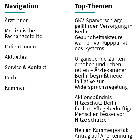
Navigation
Top-Themen
Ärzt:innen
GKV-Sparvorschläge
gefährden Versorgung in
Medizinische
Berlin –
Fachangestellte
Gesundheitsakteure
warnen vor Kipppunkt
Patient:innen
des Systems
Aktuelles
Organspende-Zahlen
erhöhen und Leben
Service & Kontakt
retten – Ärztekammer
Berlin begrüßt neue
Recht
Initiative zur
Widerspruchsregelung
Kammer
Aktionsbündnis
Hitzeschutz Berlin
fordert: Pflegebedürftige
Menschen besser vor
Hitze schützen
Neu im Kammerportal:
Antrag auf Anerkennung