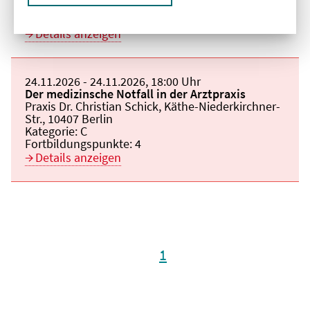
Kategorie:
C
Fortbildungspunkte:
4
Details anzeigen
Beginn:
24.11.2026
Ende und Anfangszeit:
-
24.11.2026
,
18:00 Uhr
Veranstaltungstitel:
Der medizinsche Notfall in der Arztpraxis
Veranstaltungsort:
Praxis Dr. Christian Schick, Käthe-Niederkirchner-
Str., 10407 Berlin
Kategorie:
C
Fortbildungspunkte:
4
Details anzeigen
1