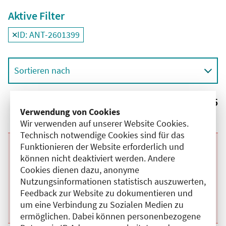
Aktive Filter
ID: ANT-2601399
Filter
deaktivieren und Suchergebnisse neu laden
Sortieren nach
Ergebnisse:
5
Verwendung von Cookies
Wir verwenden auf unserer Website Cookies.
Technisch notwendige Cookies sind für das
Funktionieren der Website erforderlich und
Beginn:
27.10.2026
Ende und Anfangszeit:
-
27.10.2026
,
18:00 Uhr
können nicht deaktiviert werden. Andere
Veranstaltungstitel:
Der medizinsche Notfall in der Arztpraxis
Veranstaltungsort:
Praxis Dr. Christian Schick, Käthe-Niederkirchner-
Cookies dienen dazu, anonyme
Str., 10407 Berlin
Nutzungsinformationen statistisch auszuwerten,
Kategorie:
C
Feedback zur Website zu dokumentieren und
Fortbildungspunkte:
4
um eine Verbindung zu Sozialen Medien zu
Details anzeigen
ermöglichen. Dabei können personenbezogene