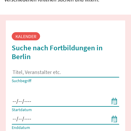
Fortbildungssuche
KALENDER
Suche nach Fortbildungen in
Berlin
Es erscheinen Suchvorschläge, wenn mindestens 2 Zeichen 
Suchbegriff
Filtern nach Start- und Enddatum
Startdatum
Enddatum