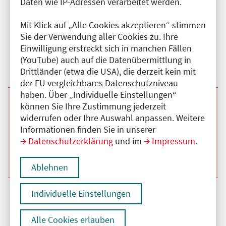
Daten wie IP-Adressen verarbeitet werden.
Beginn:
29.09.2026
Ende und Anfangszeit:
-
29.09.2026
,
18:00 Uhr
Veranstaltungstitel:
Der medizinsche Notfall in der Arztpraxis
Mit Klick auf „Alle Cookies akzeptieren“ stimmen
Veranstaltungsort:
Praxis Dr. Christian Schick, Käthe-Niederkirchner-
Sie der Verwendung aller Cookies zu. Ihre
Str., 10407 Berlin
Einwilligung erstreckt sich in manchen Fällen
Kategorie:
C
(YouTube) auch auf die Datenübermittlung in
Fortbildungspunkte:
4
Details anzeigen
Drittländer (etwa die USA), die derzeit kein mit
der EU vergleichbares Datenschutzniveau
haben. Über „Individuelle Einstellungen“
Beginn:
25.08.2026
Ende und Anfangszeit:
-
25.08.2026
,
18:00 Uhr
können Sie Ihre Zustimmung jederzeit
Veranstaltungstitel:
Der medizinsche Notfall in der Arztpraxis
widerrufen oder Ihre Auswahl anpassen. Weitere
Veranstaltungsort:
Praxis Dr. Christian Schick, Käthe-Niederkirchner-
Informationen finden Sie in unserer
Str., 10407 Berlin
Datenschutzerklärung
und im
Impressum
.
Kategorie:
C
Fortbildungspunkte:
4
Details anzeigen
Ablehnen
Individuelle Einstellungen
Beginn:
15.12.2026
Ende und Anfangszeit:
-
15.12.2026
,
18:00 Uhr
Veranstaltungstitel:
Der medizinsche Notfall in der Arztpraxis
Veranstaltungsort:
Praxis Dr. Christian Schick, Käthe-Niederkirchner-
Alle Cookies erlauben
Str., 10407 Berlin