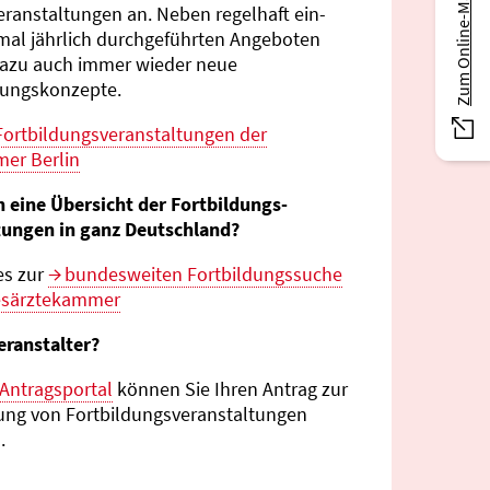
Zum Online-Magazin
eranstaltungen an. Neben regelhaft ein-
mal jährlich durch­geführten Angeboten
azu auch immer wieder neue
tungs­konzepte.
Fortbildungs­veranstaltungen der
er Berlin
n eine Übersicht der Fortbildungs­
tungen in ganz Deutschland?
es zur
bundes­weiten Fortbildungs­suche
esärztekammer
eranstalter?
Antragsportal
können Sie Ihren Antrag zur
ng von Fortbildungs­veranstaltungen
.