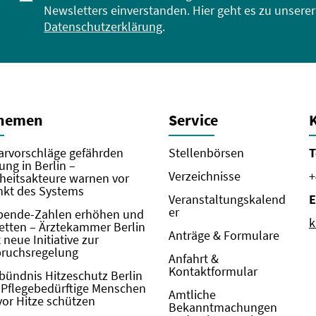
Newsletters einverstanden. Hier geht es zu unserer
Datenschutzerklärung
.
Themen
Service
rvorschläge gefährden
Stellenbörsen
T
ung in Berlin –
Verzeichnisse
+
eitsakteure warnen vor
kt des Systems
Veranstaltungskalend
E
er
pende-Zahlen erhöhen und
k
etten – Ärztekammer Berlin
Anträge & Formulare
neue Initiative zur
pruchsregelung
Anfahrt &
Kontaktformular
bündnis Hitzeschutz Berlin
: Pflegebedürftige Menschen
Amtliche
vor Hitze schützen
Bekanntmachungen