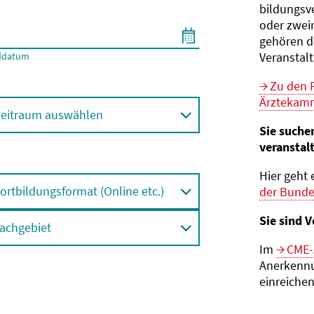
bildungs­v
oder zwei
gehören d
Veranstal
ddatum
Zu den 
Ärztekamm
eitraum auswählen
Sie suche
veranstal
Hier geht 
ortbildungsformat (Online etc.)
der Bund
Sie sind V
achgebiet
Im
CME-
Anerkennu
einreichen