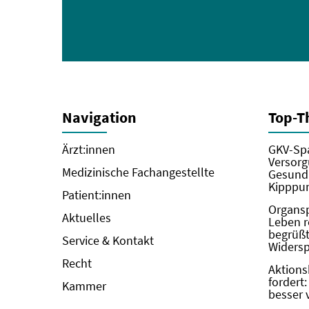
Navigation
Top-
Ärzt:innen
GKV-Spa
Versorg
Medizinische Fachangestellte
Gesundh
Kipppun
Patient:innen
Organs
Aktuelles
Leben r
begrüßt 
Service & Kontakt
Widers
Recht
Aktions
fordert
Kammer
besser 