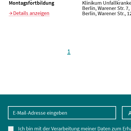
Montagsfortbildung
Klinikum Unfallkrank
Berlin, Warener Str. 7
Details anzeigen
Berlin, Warener Str., 
1
E-Mail-Adresse eingeben
Ich bin mit der Verarbeitung meiner Daten zum Erh