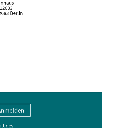
enhaus
, 12683
12683 Berlin
Anmelden
alt des