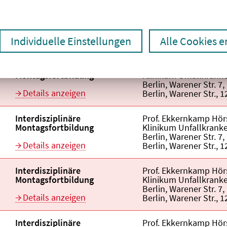
Titel der Veranstaltung
Veranstaltungsor
aufsteigend
Individuelle Einstellungen
Alle Cookies 
Veranstaltungstitel:
Interdisziplinäre
Veranstaltungsort:
Prof. Ekkernkamp Hör
Montagsfortbildung
Klinikum Unfallkrank
Berlin, Warener Str. 7
Details anzeigen
Berlin, Warener Str., 
Veranstaltungstitel:
Interdisziplinäre
Veranstaltungsort:
Prof. Ekkernkamp Hör
Montagsfortbildung
Klinikum Unfallkrank
Berlin, Warener Str. 7
Details anzeigen
Berlin, Warener Str., 
Veranstaltungstitel:
Interdisziplinäre
Veranstaltungsort:
Prof. Ekkernkamp Hör
Montagsfortbildung
Klinikum Unfallkrank
Berlin, Warener Str. 7
Details anzeigen
Berlin, Warener Str., 
Veranstaltungstitel:
Interdisziplinäre
Veranstaltungsort:
Prof. Ekkernkamp Hör