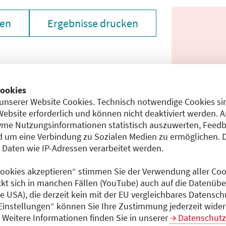
zen
Ergebnisse drucken
ookies
unserer Website Cookies. Technisch notwendige Cookies sin
Website erforderlich und können nicht deaktiviert werden. 
me Nutzungsinformationen statistisch auszuwerten, Feedb
chen den unmittelbar vom Veranstalter getätigten Angaben
 um eine Verbindung zu Sozialen Medien zu ermöglichen. 
gt dem Veranstalter.
aten wie IP-Adressen verarbeitet werden.
 Cookies akzeptieren“ stimmen Sie der Verwendung aller Cook
ckt sich in manchen Fällen (YouTube) auch auf die Datenübe
 laden
ie USA), die derzeit kein mit der EU vergleichbares Datensc
 Einstellungen“ können Sie Ihre Zustimmung jederzeit wider
Weitere Informationen finden Sie in unserer
Datenschutz