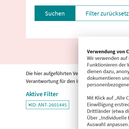
Suchen
Filter zurückset
Verwendung von C
Wir verwenden auf 
Funktionieren der 
dienen dazu, anony
Die hier aufgeführten Veranstaltungen entspre
dokumentieren und
Verantwortung für den Inhalt, die Haftung oblie
personenbezogene D
Aktive Filter
Mit Klick auf „Alle
Einwilligung erstre
ID: ANT-2601445
Filter
deaktivieren und Suchergebnisse neu
Drittländer (etwa d
Über „Individuelle
Auswahl anpassen. 