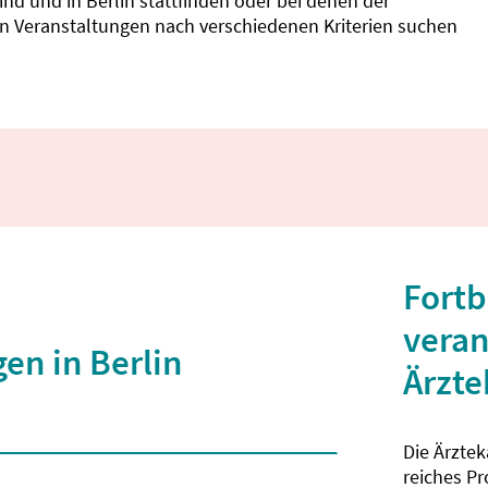
d und in Berlin stattfinden oder bei denen der
nnen Veranstaltungen nach verschiedenen Kriterien suchen
Fortb
veran
en in Berlin
Ärzt
Die Ärzte
 2 Zeichen eingegeben wurden.
reiches P