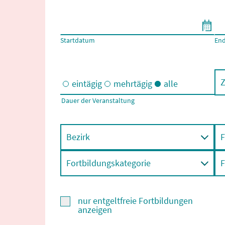
Filtern nach Start- und Enddatum
Startdatum
En
Z
eintägig
mehrtägig
alle
Dauer der Veranstaltung
Eintägige und/oder mehrtägige Veranstaltungen
Bezirk
F
Fortbildungskategorie
F
nur entgeltfreie Fortbildungen
anzeigen