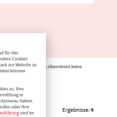
d für das
Andere Cookies
ack zur Website zu
. Die Ärztekammer Berlin übernimmt keine
Dabei können
ies zu. Ihre
rmittlung in
hutzniveau haben.
rufen oder Ihre
Ergebnisse:
4
erklärung
und im