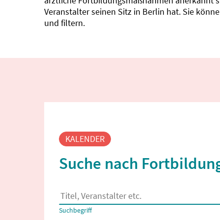
ärztliche Fortbildungsmaßnahmen anerkannt sin
Veranstalter seinen Sitz in Berlin hat. Sie kö
und filtern.
Fortbildungssuche
KALENDER
Suche nach Fortbildung
Es erscheinen Suchvorschläge, wenn mindestens
Suchbegriff