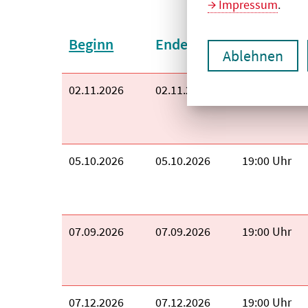
Impressum
.
Sortieren nach:
Beginn
Ende
Uhrzeit
Ablehnen
Beginn:
02.11.2026
Ende:
02.11.2026
Uhrzeit:
19:00 Uhr
Beginn:
05.10.2026
Ende:
05.10.2026
Uhrzeit:
19:00 Uhr
Beginn:
07.09.2026
Ende:
07.09.2026
Uhrzeit:
19:00 Uhr
Beginn:
07.12.2026
Ende:
07.12.2026
Uhrzeit:
19:00 Uhr