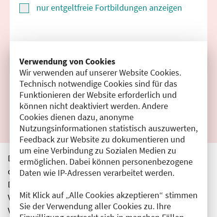
nur entgeltfreie Fortbildungen anzeigen
Suchen
Verwendung von Cookies
Wir verwenden auf unserer Website Cookies.
Filter zurücksetzen
Technisch notwendige Cookies sind für das
Funktionieren der Website erforderlich und
Ergebnisse drucken
können nicht deaktiviert werden. Andere
Cookies dienen dazu, anonyme
Nutzungsinformationen statistisch auszuwerten,
Feedback zur Website zu dokumentieren und
um eine Verbindung zu Sozialen Medien zu
Die hier aufgeführten Veranstaltungen entsprechen
ermöglichen. Dabei können personenbezogene
den unmittelbar vom Veranstalter getätigten Angaben.
Daten wie IP-Adressen verarbeitet werden.
Die Ärztekammer Berlin übernimmt keine
Mit Klick auf „Alle Cookies akzeptieren“ stimmen
Verantwortung für den Inhalt, die Haftung obliegt dem
Sie der Verwendung aller Cookies zu. Ihre
Veranstalter.