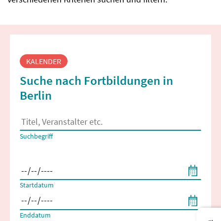
Fortbildungssuche
KALENDER
Suche nach Fortbildungen in
Berlin
Es erscheinen Suchvorschläge, wenn mindestens 2 Zeichen 
Suchbegriff
Filtern nach Start- und Enddatum
Startdatum
Enddatum