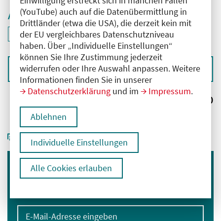
Einwilligung erstreckt sich in manchen Fällen
(YouTube) auch auf die Datenübermittlung in
Aktive Filter
Drittländer (etwa die USA), die derzeit kein mit
ID: ANT-2601460
der EU vergleichbares Datenschutzniveau
Filter
deaktivieren und Suchergebnisse neu laden
haben. Über „Individuelle Einstellungen“
können Sie Ihre Zustimmung jederzeit
widerrufen oder Ihre Auswahl anpassen. Weitere
Sortieren nach
Informationen finden Sie in unserer
Datenschutzerklärung
und im
Impressum
.
Ergebnisse:
0
Ablehnen
Individuelle Einstellungen
Alle Cookies erlauben
Immer informiert bleiben
Melden Sie sich für unseren Newsletter an:
E-Mail-Adresse eingeben