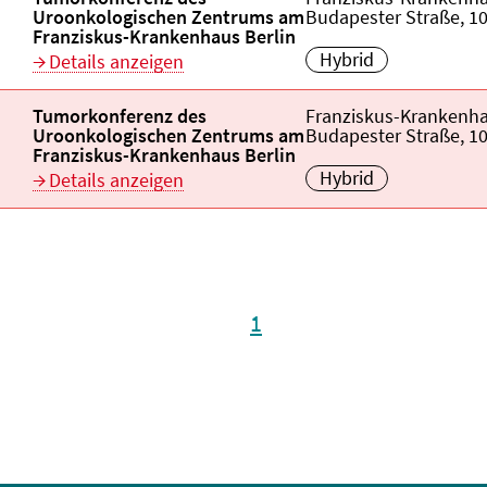
Uroonkologischen Zentrums am
Budapester Straße, 10
Franziskus-Krankenhaus Berlin
Hybrid
Details anzeigen
Veranstaltungstitel:
Tumorkonferenz des
Veranstaltungsort:
Franziskus-Krankenha
Uroonkologischen Zentrums am
Budapester Straße, 10
Franziskus-Krankenhaus Berlin
Hybrid
Details anzeigen
1