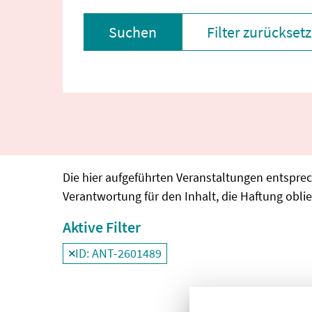
Suchen
Filter zurückset
Die hier aufgeführten Veranstaltungen entspre
Verantwortung für den Inhalt, die Haftung oblie
Aktive Filter
ID: ANT-2601489
Filter
deaktivieren und Suchergebnisse neu