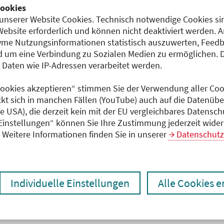
ookies
unserer Website Cookies. Technisch notwendige Cookies sin
Titel der Veranstaltung
Veranstaltungsor
Website erforderlich und können nicht deaktiviert werden. 
aufsteigend
me Nutzungsinformationen statistisch auszuwerten, Feedb
 um eine Verbindung zu Sozialen Medien zu ermöglichen. 
Veranstaltungstitel:
Tumorkonferenz des
Veranstaltungsort:
Franziskus-Krankenha
aten wie IP-Adressen verarbeitet werden.
Uroonkologischen Zentrums am
Budapester Straße, 10
Franziskus-Krankenhaus Berlin
 Cookies akzeptieren“ stimmen Sie der Verwendung aller Cook
Hybrid
Details anzeigen
ckt sich in manchen Fällen (YouTube) auch auf die Datenübe
ie USA), die derzeit kein mit der EU vergleichbares Datensc
Veranstaltungstitel:
Tumorkonferenz des
Veranstaltungsort:
Franziskus-Krankenha
 Einstellungen“ können Sie Ihre Zustimmung jederzeit wider
Uroonkologischen Zentrums am
Budapester Straße, 10
Weitere Informationen finden Sie in unserer
Datenschutz
Franziskus-Krankenhaus Berlin
Hybrid
Details anzeigen
Veranstaltungstitel:
Tumorkonferenz des
Veranstaltungsort:
Franziskus-Krankenha
Individuelle Einstellungen
Alle Cookies 
Uroonkologischen Zentrums am
Budapester Straße, 10
Franziskus-Krankenhaus Berlin
Hybrid
Details anzeigen