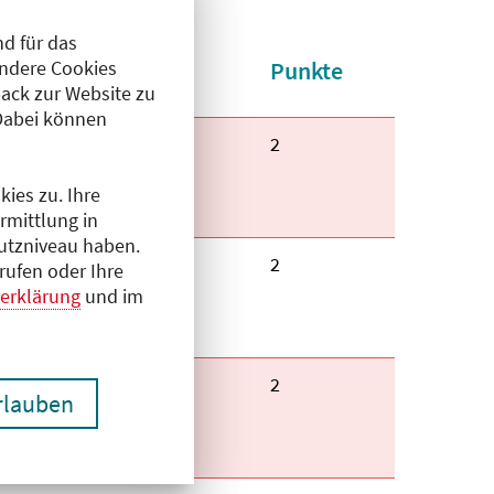
d für das
t
Kategorie
Punkte
Andere Cookies
aufsteigend
ack zur Website zu
Dabei können
us Berlin,
Kategorie:
C
Fortbildungspunkte:
2
787 Berlin
ies zu. Ihre
rmittlung in
hutzniveau haben.
us Berlin,
Kategorie:
C
Fortbildungspunkte:
2
rufen oder Ihre
787 Berlin
erklärung
und im
us Berlin,
Kategorie:
C
Fortbildungspunkte:
2
erlauben
787 Berlin