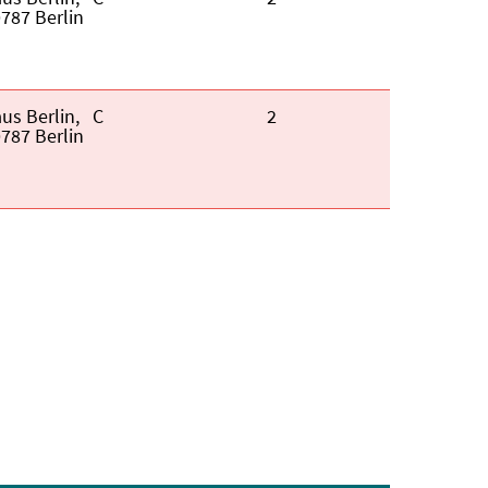
787 Berlin
us Berlin,
Kategorie:
C
Fortbildungspunkte:
2
787 Berlin