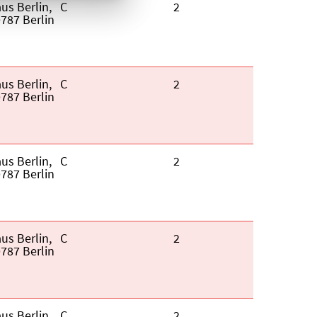
us Berlin,
Kategorie:
C
Fortbildungspunkte:
2
787 Berlin
us Berlin,
Kategorie:
C
Fortbildungspunkte:
2
787 Berlin
us Berlin,
Kategorie:
C
Fortbildungspunkte:
2
787 Berlin
us Berlin,
Kategorie:
C
Fortbildungspunkte:
2
787 Berlin
us Berlin,
Kategorie:
C
Fortbildungspunkte:
2