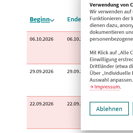
Verwendung von C
Wir verwenden auf 
Sortieren nach:
Beginn
Ende
Uhrzeit
Funktionieren der 
absteigend sortiert
dienen dazu, anony
dokumentieren und
Beginn:
06.10.2026
Ende:
06.10.2026
Uhrzeit:
15:30 Uhr
personenbezogene D
Mit Klick auf „Alle
Einwilligung erstre
Drittländer (etwa d
Beginn:
29.09.2026
Ende:
29.09.2026
Uhrzeit:
15:30 Uhr
Über „Individuelle
Auswahl anpassen. 
Impressum
.
Beginn:
22.09.2026
Ende:
22.09.2026
Uhrzeit:
15:30 Uhr
Ablehnen