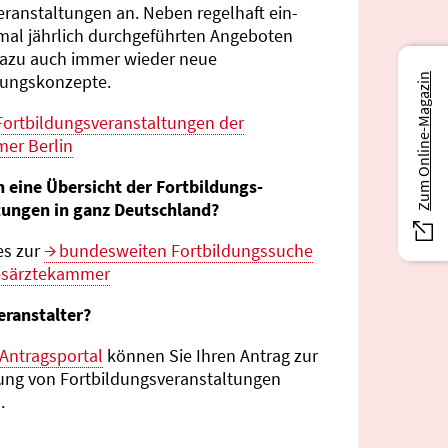
eranstaltungen an. Neben regelhaft ein-
mal jährlich durch­geführten Angeboten
azu auch immer wieder neue
tungs­konzepte.
Zum Online-Magazin
Fortbildungs­veranstaltungen der
er Berlin
n eine Übersicht der Fortbildungs­
tungen in ganz Deutschland?
es zur
bundes­weiten Fortbildungs­suche
esärztekammer
eranstalter?
Antragsportal
können Sie Ihren Antrag zur
ng von Fortbildungs­veranstaltungen
.