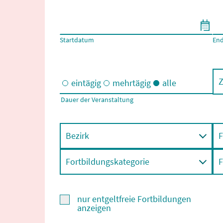
Filtern nach Start- und Enddatum
Startdatum
En
Z
eintägig
mehrtägig
alle
Dauer der Veranstaltung
Eintägige und/oder mehrtägige Veranstaltungen
Bezirk
F
Fortbildungskategorie
F
nur entgeltfreie Fortbildungen
anzeigen