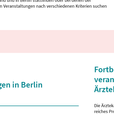
d und in Berlin stattfinden oder bei denen der
nnen Veranstaltungen nach verschiedenen Kriterien suchen
Fortb
veran
en in Berlin
Ärzt
Die Ärzte
 2 Zeichen eingegeben wurden.
reiches P