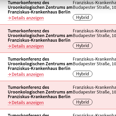
Veranstaltungstitel:
Tumorkonferenz des
Veranstaltungsort:
Franziskus-Krankenha
Uroonkologischen Zentrums am
Budapester Straße, 10
Franziskus-Krankenhaus Berlin
Hybrid
Details anzeigen
Veranstaltungstitel:
Tumorkonferenz des
Veranstaltungsort:
Franziskus-Krankenha
Uroonkologischen Zentrums am
Budapester Straße, 10
Franziskus-Krankenhaus Berlin
Hybrid
Details anzeigen
Veranstaltungstitel:
Tumorkonferenz des
Veranstaltungsort:
Franziskus-Krankenha
Uroonkologischen Zentrums am
Budapester Straße, 10
Franziskus-Krankenhaus Berlin
Hybrid
Details anzeigen
Veranstaltungstitel:
Tumorkonferenz des
Veranstaltungsort:
Franziskus-Krankenha
Uroonkologischen Zentrums am
Budapester Straße, 10
Franziskus-Krankenhaus Berlin
Hybrid
Details anzeigen
Veranstaltungstitel:
Tumorkonferenz des
Veranstaltungsort:
Franziskus-Krankenha