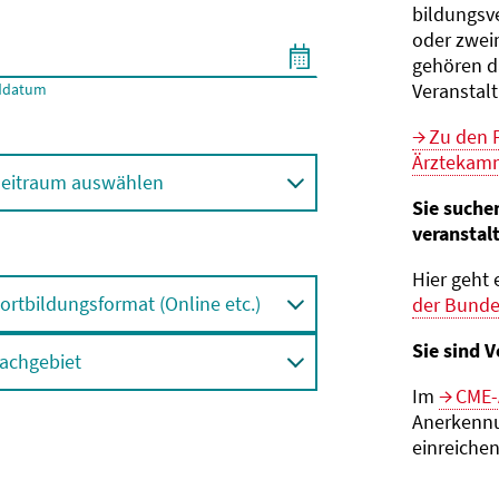
bildungs­v
oder zwei
gehören d
Veranstal
ddatum
Zu den 
Ärztekamm
eitraum auswählen
Sie suche
veranstal
Hier geht 
ortbildungsformat (Online etc.)
der Bund
Sie sind V
achgebiet
Im
CME-
Anerkennu
einreichen