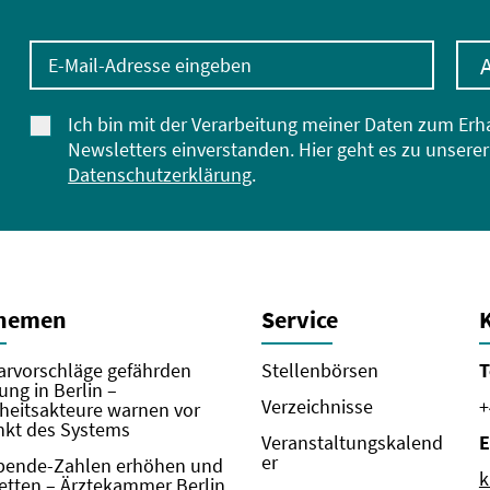
E-Mail-Adresse eingeben
Ich bin mit der Verarbeitung meiner Daten zum Erh
Newsletters einverstanden. Hier geht es zu unserer
Datenschutzerklärung
.
Themen
Service
rvorschläge gefährden
Stellenbörsen
T
ung in Berlin –
Verzeichnisse
+
eitsakteure warnen vor
kt des Systems
Veranstaltungskalend
E
er
pende-Zahlen erhöhen und
k
etten – Ärztekammer Berlin