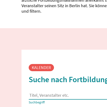
ärztliche Fortbildungsmaßnahmen anerkannt sin
Veranstalter seinen Sitz in Berlin hat. Sie kö
und filtern.
Fortbildungssuche
KALENDER
Suche nach Fortbildung
Es erscheinen Suchvorschläge, wenn mindestens
Suchbegriff