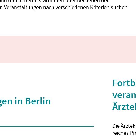
d und in Berlin stattfinden oder bei denen der
nnen Veranstaltungen nach verschiedenen Kriterien suchen
Fortb
veran
en in Berlin
Ärzt
Die Ärzte
 2 Zeichen eingegeben wurden.
reiches P