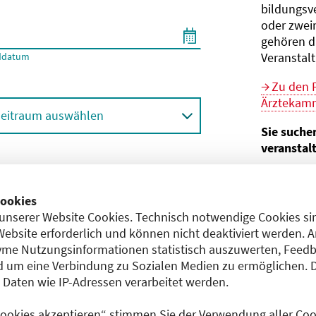
bildungs­v
oder zwei
gehören d
Veranstal
ddatum
Zu den 
Ärztekamm
eitraum auswählen
Sie suche
veranstal
Hier geht 
ortbildungsformat (Online etc.)
der Bund
ookies
unserer Website Cookies. Technisch notwendige Cookies sin
Sie sind V
achgebiet
Website erforderlich und können nicht deaktiviert werden. 
me Nutzungsinformationen statistisch auszuwerten, Feedb
Im
CME-
 um eine Verbindung zu Sozialen Medien zu ermöglichen. 
Anerkennu
aten wie IP-Adressen verarbeitet werden.
einreichen
 Cookies akzeptieren“ stimmen Sie der Verwendung aller Cook