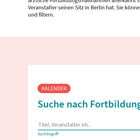
ärztliche Fortbildungsmaßnahmen anerkannt sin
Veranstalter seinen Sitz in Berlin hat. Sie kö
und filtern.
Fortbildungssuche
KALENDER
Suche nach Fortbildung
Es erscheinen Suchvorschläge, wenn mindestens
Suchbegriff