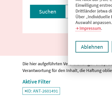
Einwilligung erstre
Drittländer (etwa d
Suchen
Filter zurückset
Über „Individuelle
Auswahl anpassen. 
Impressum
.
Ablehnen
Die hier aufgeführten Veranstaltungen entspre
Verantwortung für den Inhalt, die Haftung oblie
Aktive Filter
ID: ANT-2601491
Filter
deaktivieren und Suchergebnisse neu