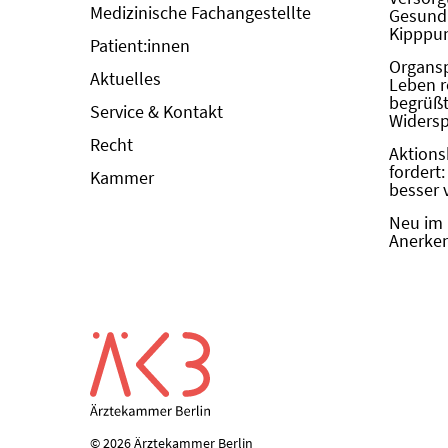
Medizinische Fachangestellte
Gesundh
Kipppun
Patient:innen
Organs
Aktuelles
Leben r
begrüßt 
Service & Kontakt
Widers
Recht
Aktions
fordert
Kammer
besser 
Neu im 
Anerken
© 2026 Ärztekammer Berlin