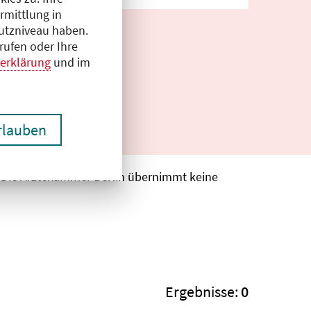
rmittlung in
hutzniveau haben.
rufen oder Ihre
erklärung
und im
erlauben
. Die Ärztekammer Berlin übernimmt keine
Ergebnisse:
0