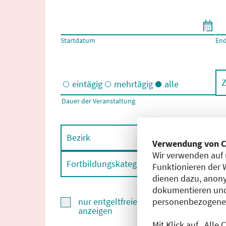
Filtern nach Start- und Enddatum
Startdatum
En
Z
eintägig
mehrtägig
alle
Dauer der Veranstaltung
Eintägige und/oder mehrtägige Veranstaltungen
Bezirk
F
Verwendung von C
Wir verwenden auf 
Fortbildungskategorie
F
Funktionieren der 
dienen dazu, anony
dokumentieren und
personenbezogene D
nur entgeltfreie Fortbildungen
anzeigen
Mit Klick auf „Alle