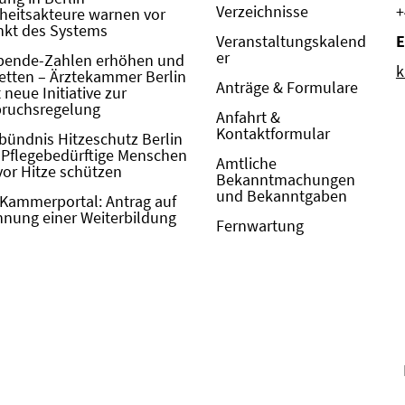
Verzeichnisse
+
eitsakteure warnen vor
kt des Systems
Veranstaltungskalend
E
er
pende-Zahlen erhöhen und
k
etten – Ärztekammer Berlin
Anträge & Formulare
neue Initiative zur
pruchsregelung
Anfahrt &
Kontaktformular
bündnis Hitzeschutz Berlin
: Pflegebedürftige Menschen
Amtliche
vor Hitze schützen
Bekanntmachungen
und Bekanntgaben
Kammerportal: Antrag auf
nung einer Weiterbildung
Fernwartung