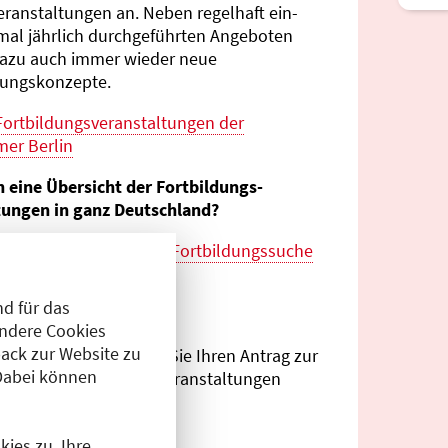
eranstaltungen an. Neben regelhaft ein-
mal jährlich durch­geführten Angeboten
azu auch immer wieder neue
tungs­konzepte.
Fortbildungs­veranstaltungen der
er Berlin
n eine Übersicht der Fortbildungs­
tungen in ganz Deutschland?
es zur
bundes­weiten Fortbildungs­suche
esärztekammer
d für das
eranstalter?
Andere Cookies
ack zur Website zu
Antragsportal
können Sie Ihren Antrag zur
Dabei können
ng von Fortbildungs­veranstaltungen
.
ies zu. Ihre