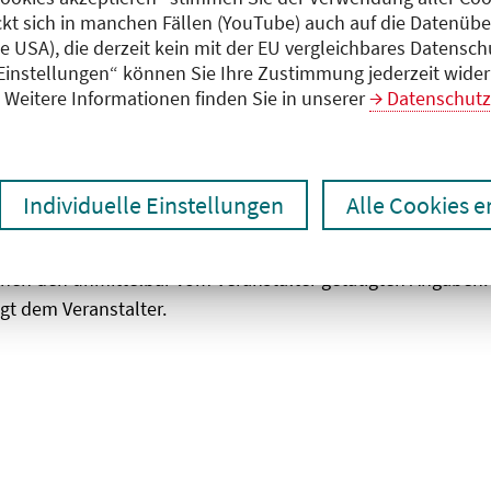
ckt sich in manchen Fällen (YouTube) auch auf die Datenübe
ie USA), die derzeit kein mit der EU vergleichbares Datensc
zen
Ergebnisse drucken
 Einstellungen“ können Sie Ihre Zustimmung jederzeit wider
Weitere Informationen finden Sie in unserer
Datenschutz
Individuelle Einstellungen
Alle Cookies 
chen den unmittelbar vom Veranstalter getätigten Angaben
gt dem Veranstalter.
 laden