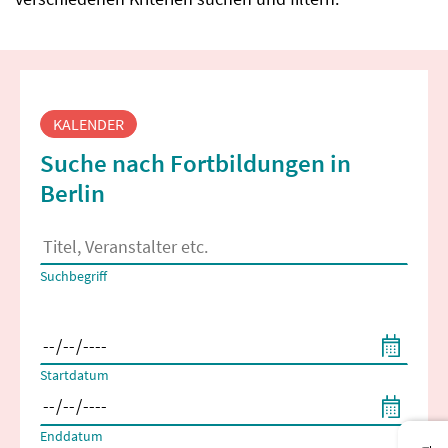
Fortbildungssuche
KALENDER
Suche nach Fortbildungen in
Berlin
Es erscheinen Suchvorschläge, wenn mindestens 2 Zeichen 
Suchbegriff
Filtern nach Start- und Enddatum
Startdatum
Enddatum