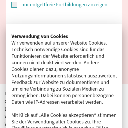
nur entgeltfreie Fortbildungen anzeigen
Suchen
Verwendung von Cookies
Wir verwenden auf unserer Website Cookies.
Filter zurücksetzen
Technisch notwendige Cookies sind für das
Funktionieren der Website erforderlich und
Ergebnisse drucken
können nicht deaktiviert werden. Andere
Cookies dienen dazu, anonyme
Nutzungsinformationen statistisch auszuwerten,
Feedback zur Website zu dokumentieren und
um eine Verbindung zu Sozialen Medien zu
Die hier aufgeführten Veranstaltungen entsprechen
ermöglichen. Dabei können personenbezogene
den unmittelbar vom Veranstalter getätigten Angaben.
Daten wie IP-Adressen verarbeitet werden.
Die Ärztekammer Berlin übernimmt keine
Mit Klick auf „Alle Cookies akzeptieren“ stimmen
Verantwortung für den Inhalt, die Haftung obliegt dem
Sie der Verwendung aller Cookies zu. Ihre
Veranstalter.