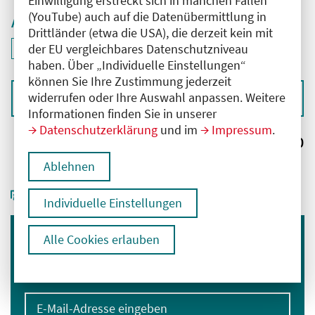
Einwilligung erstreckt sich in manchen Fällen
(YouTube) auch auf die Datenübermittlung in
Aktive Filter
Drittländer (etwa die USA), die derzeit kein mit
ID: ANT-2601645
der EU vergleichbares Datenschutzniveau
Filter
deaktivieren und Suchergebnisse neu laden
haben. Über „Individuelle Einstellungen“
können Sie Ihre Zustimmung jederzeit
widerrufen oder Ihre Auswahl anpassen. Weitere
Sortieren nach
Informationen finden Sie in unserer
Datenschutzerklärung
und im
Impressum
.
Ergebnisse:
0
Ablehnen
Individuelle Einstellungen
Alle Cookies erlauben
Immer informiert bleiben
Melden Sie sich für unseren Newsletter an:
E-Mail-Adresse eingeben