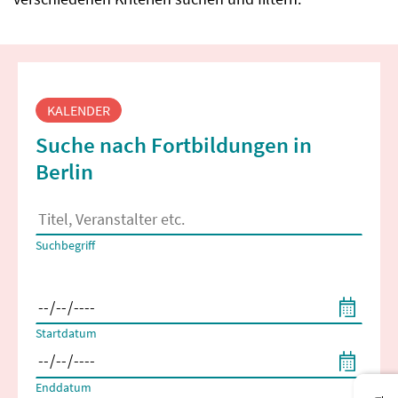
Fortbildungssuche
KALENDER
Suche nach Fortbildungen in
Berlin
Es erscheinen Suchvorschläge, wenn mindestens 2 Zeichen 
Suchbegriff
Filtern nach Start- und Enddatum
Startdatum
Enddatum