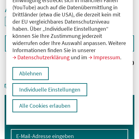
Einwilligung erstreckt sich in manchen Fällen
(YouTube) auch auf die Datenübermittlung in
Aktive Filter
Drittländer (etwa die USA), die derzeit kein mit
ID: ANT-2601700
der EU vergleichbares Datenschutzniveau
Filter
deaktivieren und Suchergebnisse neu laden
haben. Über „Individuelle Einstellungen“
können Sie Ihre Zustimmung jederzeit
widerrufen oder Ihre Auswahl anpassen. Weitere
Sortieren nach
Informationen finden Sie in unserer
Datenschutzerklärung
und im
Impressum
.
Ergebnisse:
0
Ablehnen
Individuelle Einstellungen
Alle Cookies erlauben
Immer informiert bleiben
Melden Sie sich für unseren Newsletter an:
E-Mail-Adresse eingeben