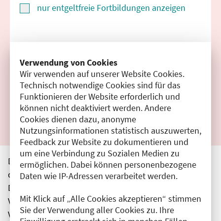
nur entgeltfreie Fortbildungen anzeigen
Suchen
Verwendung von Cookies
Wir verwenden auf unserer Website Cookies.
Filter zurücksetzen
Technisch notwendige Cookies sind für das
Funktionieren der Website erforderlich und
Ergebnisse drucken
können nicht deaktiviert werden. Andere
Cookies dienen dazu, anonyme
Nutzungsinformationen statistisch auszuwerten,
Feedback zur Website zu dokumentieren und
um eine Verbindung zu Sozialen Medien zu
Die hier aufgeführten Veranstaltungen entsprechen
ermöglichen. Dabei können personenbezogene
den unmittelbar vom Veranstalter getätigten Angaben.
Daten wie IP-Adressen verarbeitet werden.
Die Ärztekammer Berlin übernimmt keine
Mit Klick auf „Alle Cookies akzeptieren“ stimmen
Verantwortung für den Inhalt, die Haftung obliegt dem
Sie der Verwendung aller Cookies zu. Ihre
Veranstalter.