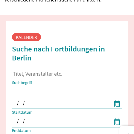
Fortbildungssuche
KALENDER
Suche nach Fortbildungen in
Berlin
Es erscheinen Suchvorschläge, wenn mindestens 2 Zeichen 
Suchbegriff
Filtern nach Start- und Enddatum
Startdatum
Enddatum