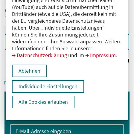
Einwilligung erstreckt sich in manchen Fällen
(YouTube) auch auf die Datenübermittlung in
Aktive Filter
Drittländer (etwa die USA), die derzeit kein mit
ID: ANT-2601700
der EU vergleichbares Datenschutzniveau
Filter
deaktivieren und Suchergebnisse neu laden
haben. Über „Individuelle Einstellungen“
können Sie Ihre Zustimmung jederzeit
widerrufen oder Ihre Auswahl anpassen. Weitere
Sortieren nach
Informationen finden Sie in unserer
Datenschutzerklärung
und im
Impressum
.
Ergebnisse:
0
Ablehnen
Individuelle Einstellungen
Alle Cookies erlauben
Immer informiert bleiben
Melden Sie sich für unseren Newsletter an:
E-Mail-Adresse eingeben