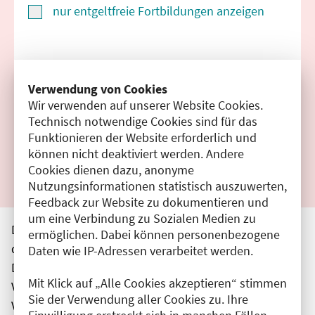
nur entgeltfreie Fortbildungen anzeigen
Suchen
Verwendung von Cookies
Wir verwenden auf unserer Website Cookies.
Filter zurücksetzen
Technisch notwendige Cookies sind für das
Funktionieren der Website erforderlich und
Ergebnisse drucken
können nicht deaktiviert werden. Andere
Cookies dienen dazu, anonyme
Nutzungsinformationen statistisch auszuwerten,
Feedback zur Website zu dokumentieren und
um eine Verbindung zu Sozialen Medien zu
Die hier aufgeführten Veranstaltungen entsprechen
ermöglichen. Dabei können personenbezogene
den unmittelbar vom Veranstalter getätigten Angaben.
Daten wie IP-Adressen verarbeitet werden.
Die Ärztekammer Berlin übernimmt keine
Mit Klick auf „Alle Cookies akzeptieren“ stimmen
Verantwortung für den Inhalt, die Haftung obliegt dem
Sie der Verwendung aller Cookies zu. Ihre
Veranstalter.