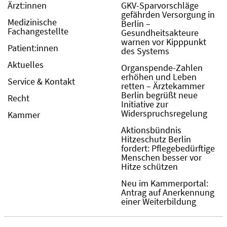
Ärzt:innen
GKV-Sparvorschläge
gefährden Versorgung in
Medizinische
Berlin –
Fachangestellte
Gesundheitsakteure
warnen vor Kipppunkt
Patient:innen
des Systems
Aktuelles
Organspende-Zahlen
erhöhen und Leben
Service & Kontakt
retten – Ärztekammer
Berlin begrüßt neue
Recht
Initiative zur
Widerspruchsregelung
Kammer
Aktionsbündnis
Hitzeschutz Berlin
fordert: Pflegebedürftige
Menschen besser vor
Hitze schützen
Neu im Kammerportal:
Antrag auf Anerkennung
einer Weiterbildung