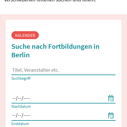
Fortbildungssuche
KALENDER
Suche nach Fortbildungen in
Berlin
Es erscheinen Suchvorschläge, wenn mindestens 2 Zeichen 
Suchbegriff
Filtern nach Start- und Enddatum
Startdatum
Enddatum