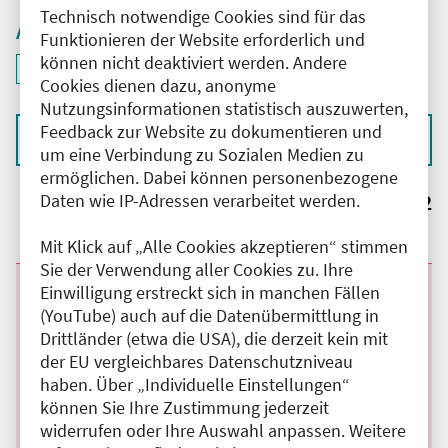
Technisch notwendige Cookies sind für das
Aktive Filter
Funktionieren der Website erforderlich und
können nicht deaktiviert werden. Andere
ID: ANT-2601722
Filter
deaktivieren und Suchergebnisse neu laden
Cookies dienen dazu, anonyme
Nutzungsinformationen statistisch auszuwerten,
Feedback zur Website zu dokumentieren und
Sortieren nach
um eine Verbindung zu Sozialen Medien zu
ermöglichen. Dabei können personenbezogene
Ergebnisse:
2
Daten wie IP-Adressen verarbeitet werden.
Mit Klick auf „Alle Cookies akzeptieren“ stimmen
Sie der Verwendung aller Cookies zu. Ihre
Einwilligung erstreckt sich in manchen Fällen
Beginn:
11.08.2026
Ende und Anfangszeit:
-
11.08.2026
,
07:30 Uhr
(YouTube) auch auf die Datenübermittlung in
Veranstaltungstitel:
Fort- und Weiterbildung in der Plastischen-,
Ästhetischen- und Handchirurgie
Drittländer (etwa die USA), die derzeit kein mit
Veranstaltungsort:
Martin Luther Krankenhaus, Caspar-Theyß-Str.,
der EU vergleichbares Datenschutzniveau
14193 Berlin
haben. Über „Individuelle Einstellungen“
Kategorie:
A
Fortbildungspunkte:
1
können Sie Ihre Zustimmung jederzeit
Details anzeigen
widerrufen oder Ihre Auswahl anpassen. Weitere