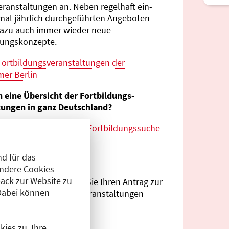
eranstaltungen an. Neben regelhaft ein-
mal jährlich durch­geführten Angeboten
azu auch immer wieder neue
tungs­konzepte.
Fortbildungs­veranstaltungen der
er Berlin
n eine Übersicht der Fortbildungs­
tungen in ganz Deutschland?
es zur
bundes­weiten Fortbildungs­suche
esärztekammer
d für das
eranstalter?
Andere Cookies
ack zur Website zu
Antragsportal
können Sie Ihren Antrag zur
Dabei können
ng von Fortbildungs­veranstaltungen
.
ies zu. Ihre