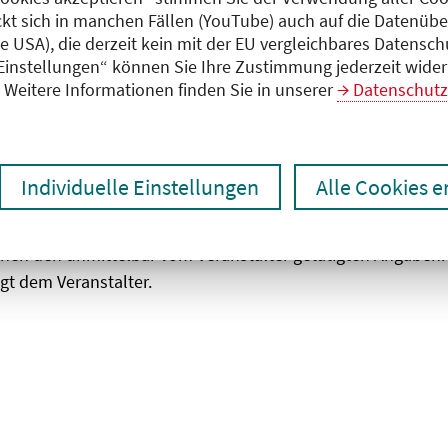
ckt sich in manchen Fällen (YouTube) auch auf die Datenübe
ie USA), die derzeit kein mit der EU vergleichbares Datensc
zen
Ergebnisse drucken
 Einstellungen“ können Sie Ihre Zustimmung jederzeit wider
Weitere Informationen finden Sie in unserer
Datenschutz
Individuelle Einstellungen
Alle Cookies 
chen den unmittelbar vom Veranstalter getätigten Angaben
gt dem Veranstalter.
 laden