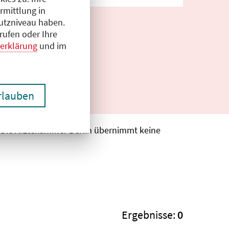
rmittlung in
hutzniveau haben.
rufen oder Ihre
erklärung
und im
erlauben
. Die Ärztekammer Berlin übernimmt keine
Ergebnisse:
0