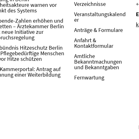
Verzeichnisse
+
eitsakteure warnen vor
kt des Systems
Veranstaltungskalend
E
er
pende-Zahlen erhöhen und
k
etten – Ärztekammer Berlin
Anträge & Formulare
neue Initiative zur
pruchsregelung
Anfahrt &
Kontaktformular
bündnis Hitzeschutz Berlin
: Pflegebedürftige Menschen
Amtliche
vor Hitze schützen
Bekanntmachungen
und Bekanntgaben
Kammerportal: Antrag auf
nung einer Weiterbildung
Fernwartung