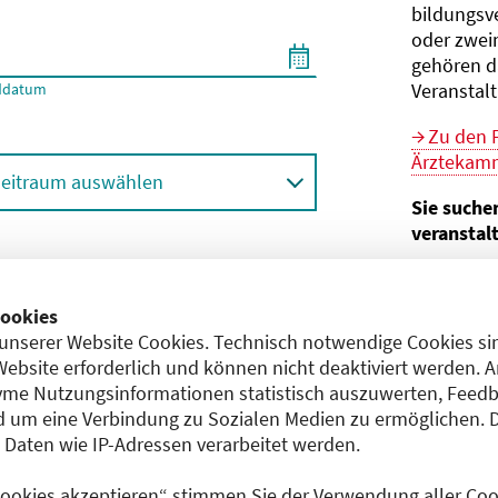
bildungs­v
oder zwei
gehören d
Veranstal
ddatum
Zu den 
Ärztekamm
eitraum auswählen
Sie suche
veranstal
Hier geht 
ortbildungsformat (Online etc.)
der Bund
ookies
unserer Website Cookies. Technisch notwendige Cookies sin
Sie sind V
achgebiet
Website erforderlich und können nicht deaktiviert werden. 
me Nutzungsinformationen statistisch auszuwerten, Feedb
Im
CME-
 um eine Verbindung zu Sozialen Medien zu ermöglichen. 
Anerkennu
aten wie IP-Adressen verarbeitet werden.
einreichen
 Cookies akzeptieren“ stimmen Sie der Verwendung aller Cook