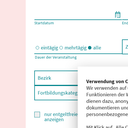
Filtern nach Start- und Enddatum
Startdatum
En
Z
eintägig
mehrtägig
alle
Dauer der Veranstaltung
Eintägige und/oder mehrtägige Veranstaltungen
Bezirk
F
Verwendung von C
Wir verwenden auf 
Fortbildungskategorie
F
Funktionieren der 
dienen dazu, anony
dokumentieren und
personenbezogene D
nur entgeltfreie Fortbildungen
anzeigen
Mit Klick auf „Alle