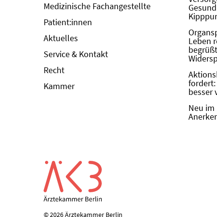
Medizinische Fachangestellte
Gesundh
Kipppun
Patient:innen
Organs
Aktuelles
Leben r
begrüßt 
Service & Kontakt
Widers
Recht
Aktions
fordert
Kammer
besser 
Neu im 
Anerken
© 2026 Ärztekammer Berlin