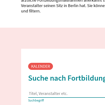
ärztliche Fortbildungsmaßnahmen anerkannt sin
Veranstalter seinen Sitz in Berlin hat. Sie kö
und filtern.
Fortbildungssuche
KALENDER
Suche nach Fortbildung
Es erscheinen Suchvorschläge, wenn mindestens
Suchbegriff