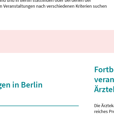
d und in Berlin stattfinden oder bei denen der
nnen Veranstaltungen nach verschiedenen Kriterien suchen
Fortb
veran
en in Berlin
Ärzt
Die Ärzte
 2 Zeichen eingegeben wurden.
reiches P