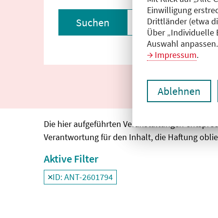
Einwilligung erstre
Drittländer (etwa d
Suchen
Filter zurückset
Über „Individuelle
Auswahl anpassen. 
Impressum
.
Ablehnen
Die hier aufgeführten Veranstaltungen entspre
Verantwortung für den Inhalt, die Haftung oblie
Aktive Filter
ID: ANT-2601794
Filter
deaktivieren und Suchergebnisse neu