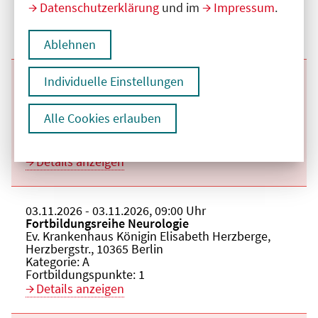
Datenschutzerklärung
und im
Impressum
.
Kategorie:
A
Fortbildungspunkte:
1
Details anzeigen
Ablehnen
Individuelle Einstellungen
Beginn:
20.10.2026
Ende und Anfangszeit:
-
20.10.2026
,
09:00 Uhr
Veranstaltungstitel:
Fortbildungsreihe Neurologie
Veranstaltungsort:
Ev. Krankenhaus Königin Elisabeth Herzberge,
Alle Cookies erlauben
Herzbergstr., 10365 Berlin
Kategorie:
A
Fortbildungspunkte:
1
Details anzeigen
Beginn:
03.11.2026
Ende und Anfangszeit:
-
03.11.2026
,
09:00 Uhr
Veranstaltungstitel:
Fortbildungsreihe Neurologie
Veranstaltungsort:
Ev. Krankenhaus Königin Elisabeth Herzberge,
Herzbergstr., 10365 Berlin
Kategorie:
A
Fortbildungspunkte:
1
Details anzeigen