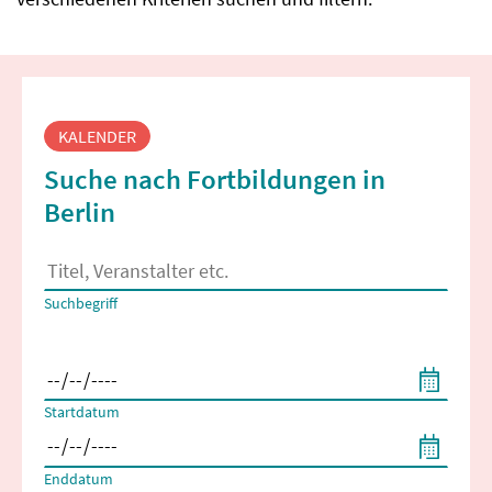
Fortbildungssuche
KALENDER
Suche nach Fortbildungen in
Berlin
Es erscheinen Suchvorschläge, wenn mindestens 2 Zeichen 
Suchbegriff
Filtern nach Start- und Enddatum
Startdatum
Enddatum