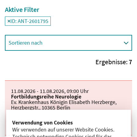
Aktive Filter
ID: ANT-2601795
Filter
deaktivieren und Suchergebnisse neu laden
Sortieren nach
Ergebnisse:
7
Beginn:
11.08.2026
Ende und Anfangszeit:
-
11.08.2026
,
09:00 Uhr
Veranstaltungstitel:
Fortbildungsreihe Neurologie
Veranstaltungsort:
Ev. Krankenhaus Königin Elisabeth Herzberge,
Herzbergstr., 10365 Berlin
Kategorie:
A
Fortbildungspunkte:
1
Verwendung von Cookies
Details anzeigen
Wir verwenden auf unserer Website Cookies.
Technisch notwendige Cookies sind für das