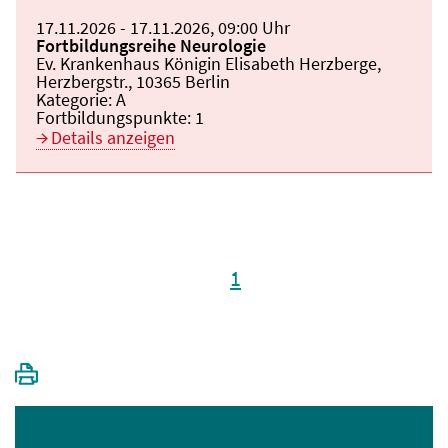
Beginn:
17.11.2026
Ende und Anfangszeit:
-
17.11.2026
,
09:00 Uhr
Veranstaltungstitel:
Fortbildungsreihe Neurologie
Veranstaltungsort:
Ev. Krankenhaus Königin Elisabeth Herzberge,
Herzbergstr., 10365 Berlin
Kategorie:
A
Fortbildungspunkte:
1
Details anzeigen
1