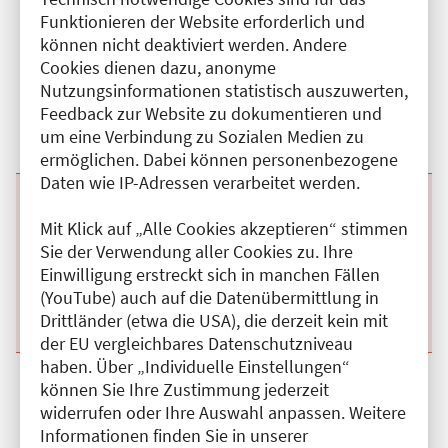
Funktionieren der Website erforderlich und
Beginn:
08.09.2026
Ende und Anfangszeit:
-
08.09.2026
,
09:00 Uhr
können nicht deaktiviert werden. Andere
Veranstaltungstitel:
Fortbildungsreihe Neurologie
Veranstaltungsort:
Ev. Krankenhaus Königin Elisabeth Herzberge,
Cookies dienen dazu, anonyme
Herzbergstr., 10365 Berlin
Nutzungsinformationen statistisch auszuwerten,
Kategorie:
A
Feedback zur Website zu dokumentieren und
Fortbildungspunkte:
1
um eine Verbindung zu Sozialen Medien zu
Details anzeigen
ermöglichen. Dabei können personenbezogene
Daten wie IP-Adressen verarbeitet werden.
Beginn:
22.09.2026
Ende und Anfangszeit:
-
22.09.2026
,
09:00 Uhr
Veranstaltungstitel:
Fortbildungsreihe Neurologie
Mit Klick auf „Alle Cookies akzeptieren“ stimmen
Veranstaltungsort:
Ev. Krankenhaus Königin Elisabeth Herzberge,
Sie der Verwendung aller Cookies zu. Ihre
Herzbergstr., 10365 Berlin
Einwilligung erstreckt sich in manchen Fällen
Kategorie:
A
(YouTube) auch auf die Datenübermittlung in
Fortbildungspunkte:
1
Details anzeigen
Drittländer (etwa die USA), die derzeit kein mit
der EU vergleichbares Datenschutzniveau
haben. Über „Individuelle Einstellungen“
Beginn:
06.10.2026
Ende und Anfangszeit:
-
06.10.2026
,
09:00 Uhr
können Sie Ihre Zustimmung jederzeit
Veranstaltungstitel:
Fortbildungsreihe Neurologie
widerrufen oder Ihre Auswahl anpassen. Weitere
Veranstaltungsort:
Ev. Krankenhaus Königin Elisabeth Herzberge,
Informationen finden Sie in unserer
Herzbergstr., 10365 Berlin