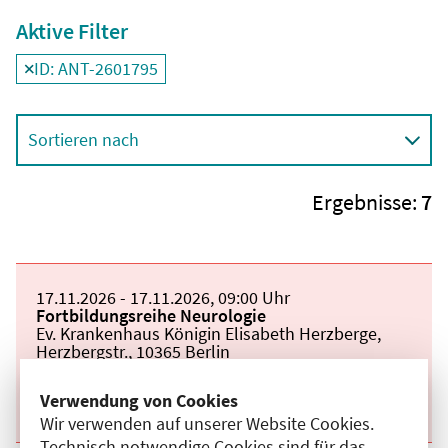
Aktive Filter
ID: ANT-2601795
Filter
deaktivieren und Suchergebnisse neu laden
Sortieren nach
Ergebnisse:
7
Beginn:
17.11.2026
Ende und Anfangszeit:
-
17.11.2026
,
09:00 Uhr
Veranstaltungstitel:
Fortbildungsreihe Neurologie
Veranstaltungsort:
Ev. Krankenhaus Königin Elisabeth Herzberge,
Herzbergstr., 10365 Berlin
Kategorie:
A
Fortbildungspunkte:
1
Verwendung von Cookies
Details anzeigen
Wir verwenden auf unserer Website Cookies.
Technisch notwendige Cookies sind für das