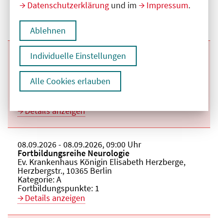
Datenschutzerklärung
und im
Impressum
.
Kategorie:
A
Fortbildungspunkte:
1
Details anzeigen
Ablehnen
Individuelle Einstellungen
Beginn:
22.09.2026
Ende und Anfangszeit:
-
22.09.2026
,
09:00 Uhr
Veranstaltungstitel:
Fortbildungsreihe Neurologie
Veranstaltungsort:
Ev. Krankenhaus Königin Elisabeth Herzberge,
Alle Cookies erlauben
Herzbergstr., 10365 Berlin
Kategorie:
A
Fortbildungspunkte:
1
Details anzeigen
Beginn:
08.09.2026
Ende und Anfangszeit:
-
08.09.2026
,
09:00 Uhr
Veranstaltungstitel:
Fortbildungsreihe Neurologie
Veranstaltungsort:
Ev. Krankenhaus Königin Elisabeth Herzberge,
Herzbergstr., 10365 Berlin
Kategorie:
A
Fortbildungspunkte:
1
Details anzeigen