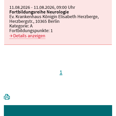
Beginn:
11.08.2026
Ende und Anfangszeit:
-
11.08.2026
,
09:00 Uhr
Veranstaltungstitel:
Fortbildungsreihe Neurologie
Veranstaltungsort:
Ev. Krankenhaus Königin Elisabeth Herzberge,
Herzbergstr., 10365 Berlin
Kategorie:
A
Fortbildungspunkte:
1
Details anzeigen
1