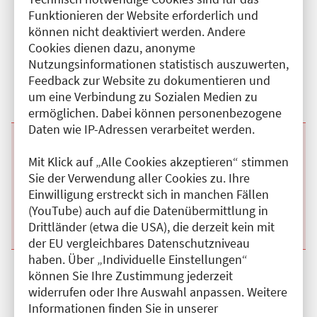
Funktionieren der Website erforderlich und
Beginn:
03.11.2026
Ende und Anfangszeit:
-
03.11.2026
,
09:00 Uhr
können nicht deaktiviert werden. Andere
Veranstaltungstitel:
Fortbildungsreihe Neurologie
Veranstaltungsort:
Ev. Krankenhaus Königin Elisabeth Herzberge,
Cookies dienen dazu, anonyme
Herzbergstr., 10365 Berlin
Nutzungsinformationen statistisch auszuwerten,
Kategorie:
A
Feedback zur Website zu dokumentieren und
Fortbildungspunkte:
1
um eine Verbindung zu Sozialen Medien zu
Details anzeigen
ermöglichen. Dabei können personenbezogene
Daten wie IP-Adressen verarbeitet werden.
Beginn:
20.10.2026
Ende und Anfangszeit:
-
20.10.2026
,
09:00 Uhr
Veranstaltungstitel:
Fortbildungsreihe Neurologie
Mit Klick auf „Alle Cookies akzeptieren“ stimmen
Veranstaltungsort:
Ev. Krankenhaus Königin Elisabeth Herzberge,
Sie der Verwendung aller Cookies zu. Ihre
Herzbergstr., 10365 Berlin
Einwilligung erstreckt sich in manchen Fällen
Kategorie:
A
(YouTube) auch auf die Datenübermittlung in
Fortbildungspunkte:
1
Details anzeigen
Drittländer (etwa die USA), die derzeit kein mit
der EU vergleichbares Datenschutzniveau
haben. Über „Individuelle Einstellungen“
Beginn:
06.10.2026
Ende und Anfangszeit:
-
06.10.2026
,
09:00 Uhr
können Sie Ihre Zustimmung jederzeit
Veranstaltungstitel:
Fortbildungsreihe Neurologie
widerrufen oder Ihre Auswahl anpassen. Weitere
Veranstaltungsort:
Ev. Krankenhaus Königin Elisabeth Herzberge,
Informationen finden Sie in unserer
Herzbergstr., 10365 Berlin