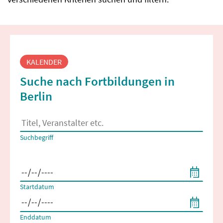
Fortbildungssuche
KALENDER
Suche nach Fortbildungen in
Berlin
Es erscheinen Suchvorschläge, wenn mindestens 2 Zeichen 
Suchbegriff
Filtern nach Start- und Enddatum
Startdatum
Enddatum