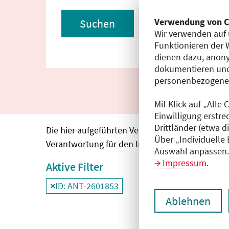
Verwendung von C
Suchen
Filter zurückset
Wir verwenden auf 
Funktionieren der 
dienen dazu, anony
dokumentieren und
personenbezogene D
Mit Klick auf „Alle
Einwilligung erstre
Drittländer (etwa d
Die hier aufgeführten Veranstaltungen entspre
Über „Individuelle
Verantwortung für den Inhalt, die Haftung oblie
Auswahl anpassen. 
Impressum
.
Aktive Filter
ID: ANT-2601853
Filter
deaktivieren und Suchergebnisse neu
Ablehnen