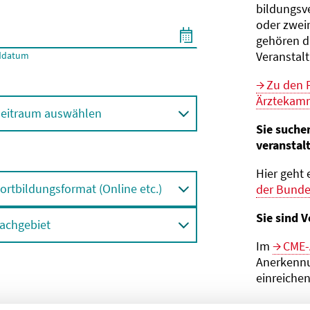
bildungs­v
oder zwei
gehören d
Veranstal
ddatum
Zu den 
Ärztekamm
eitraum auswählen
Sie suche
veranstal
Hier geht 
ortbildungsformat (Online etc.)
der Bund
Sie sind V
achgebiet
Im
CME-
Anerkennu
einreichen