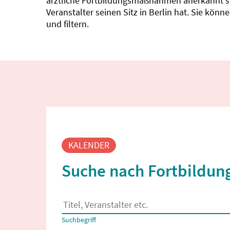
ärztliche Fortbildungsmaßnahmen anerkannt sin
Veranstalter seinen Sitz in Berlin hat. Sie kö
und filtern.
Fortbildungssuche
KALENDER
Suche nach Fortbildung
Es erscheinen Suchvorschläge, wenn mindestens
Suchbegriff