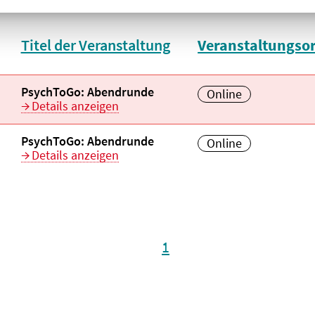
Titel der Veranstaltung
Veranstaltungsor
aufsteigend
aufsteigend sorti
Veranstaltungstitel:
PsychToGo: Abendrunde
Veranstaltungsort:
Online
Details anzeigen
Veranstaltungstitel:
PsychToGo: Abendrunde
Veranstaltungsort:
Online
Details anzeigen
1