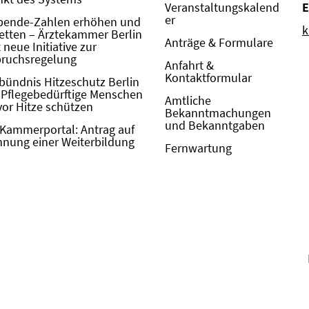
Veranstaltungskalend
E
er
pende-Zahlen erhöhen und
k
etten – Ärztekammer Berlin
Anträge & Formulare
neue Initiative zur
pruchsregelung
Anfahrt &
Kontaktformular
bündnis Hitzeschutz Berlin
: Pflegebedürftige Menschen
Amtliche
vor Hitze schützen
Bekanntmachungen
und Bekanntgaben
Kammerportal: Antrag auf
nung einer Weiterbildung
Fernwartung