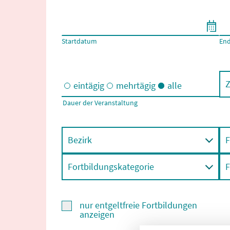
Filtern nach Start- und Enddatum
Startdatum
En
Z
eintägig
mehrtägig
alle
Dauer der Veranstaltung
Eintägige und/oder mehrtägige Veranstaltungen
Bezirk
F
Fortbildungskategorie
F
nur entgeltfreie Fortbildungen
anzeigen