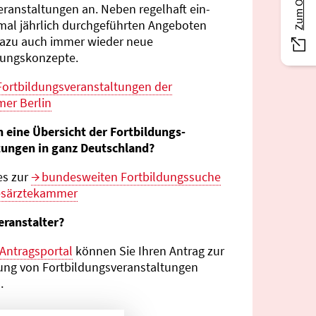
eranstaltungen an. Neben regelhaft ein-
mal jährlich durch­geführten Angeboten
azu auch immer wieder neue
tungs­konzepte.
Fortbildungs­veranstaltungen der
er Berlin
n eine Übersicht der Fortbildungs­
tungen in ganz Deutschland?
es zur
bundes­weiten Fortbildungs­suche
esärztekammer
eranstalter?
Antragsportal
können Sie Ihren Antrag zur
ng von Fortbildungs­veranstaltungen
.