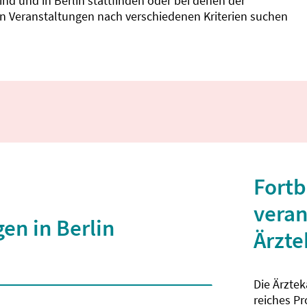
d und in Berlin stattfinden oder bei denen der
nnen Veranstaltungen nach verschiedenen Kriterien suchen
Fortb
veran
en in Berlin
Ärzt
Die Ärzte
 2 Zeichen eingegeben wurden.
reiches P