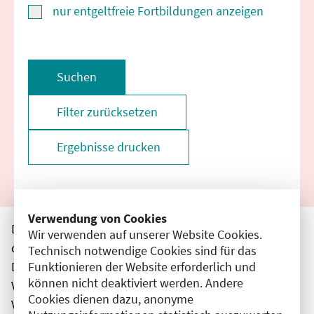
nur entgeltfreie Fortbildungen anzeigen
Suchen
Filter zurücksetzen
Ergebnisse drucken
Verwendung von Cookies
Die hier aufgeführten Veranstaltungen entsprechen
Wir verwenden auf unserer Website Cookies.
den unmittelbar vom Veranstalter getätigten Angaben.
Technisch notwendige Cookies sind für das
Funktionieren der Website erforderlich und
Die Ärztekammer Berlin übernimmt keine
können nicht deaktiviert werden. Andere
Verantwortung für den Inhalt, die Haftung obliegt dem
Cookies dienen dazu, anonyme
Veranstalter.