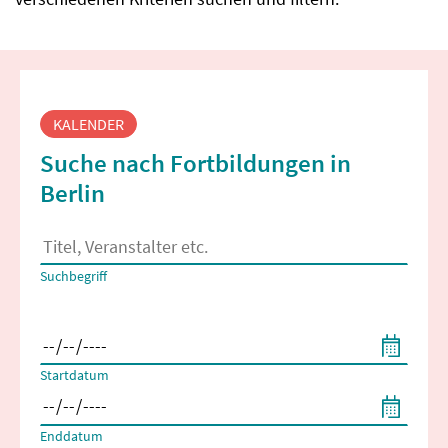
Fortbildungssuche
KALENDER
Suche nach Fortbildungen in
Berlin
Es erscheinen Suchvorschläge, wenn mindestens 2 Zeichen 
Suchbegriff
Filtern nach Start- und Enddatum
Startdatum
Enddatum