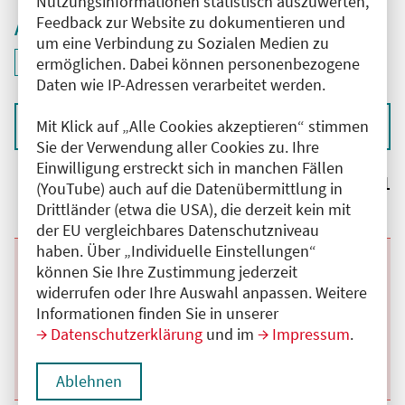
Nutzungsinformationen statistisch auszuwerten,
Feedback zur Website zu dokumentieren und
Aktive Filter
um eine Verbindung zu Sozialen Medien zu
ID: ANT-2601905
ermöglichen. Dabei können personenbezogene
Filter
deaktivieren und Suchergebnisse neu laden
Daten wie IP-Adressen verarbeitet werden.
Mit Klick auf „Alle Cookies akzeptieren“ stimmen
Sortieren nach
Sie der Verwendung aller Cookies zu. Ihre
Einwilligung erstreckt sich in manchen Fällen
Ergebnisse:
1
(YouTube) auch auf die Datenübermittlung in
Drittländer (etwa die USA), die derzeit kein mit
der EU vergleichbares Datenschutzniveau
haben. Über „Individuelle Einstellungen“
Beginn:
26.08.2026
Ende und Anfangszeit:
-
26.08.2026
,
07:30 Uhr
können Sie Ihre Zustimmung jederzeit
Veranstaltungstitel:
Monatsfortbildung
widerrufen oder Ihre Auswahl anpassen. Weitere
Veranstaltungsort:
Vivantes Humboldt-Klinikum, Am Nordgraben,
Informationen finden Sie in unserer
13509 Berlin
Datenschutzerklärung
und im
Impressum
.
Kategorie:
A
Fortbildungspunkte:
1
Details anzeigen
Ablehnen