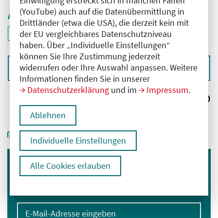
Einwilligung erstreckt sich in manchen Fällen
(YouTube) auch auf die Datenübermittlung in
Aktive Filter
Drittländer (etwa die USA), die derzeit kein mit
ID: ANT-2601950
der EU vergleichbares Datenschutzniveau
Filter
deaktivieren und Suchergebnisse neu laden
haben. Über „Individuelle Einstellungen“
können Sie Ihre Zustimmung jederzeit
widerrufen oder Ihre Auswahl anpassen. Weitere
Sortieren nach
Informationen finden Sie in unserer
Datenschutzerklärung
und im
Impressum
.
Ergebnisse:
0
Ablehnen
Individuelle Einstellungen
Alle Cookies erlauben
Immer informiert bleiben
Melden Sie sich für unseren Newsletter an:
E-Mail-Adresse eingeben