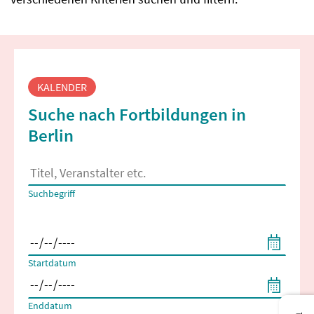
Fortbildungssuche
KALENDER
Suche nach Fortbildungen in
Berlin
Es erscheinen Suchvorschläge, wenn mindestens 2 Zeichen 
Suchbegriff
Filtern nach Start- und Enddatum
Startdatum
Enddatum