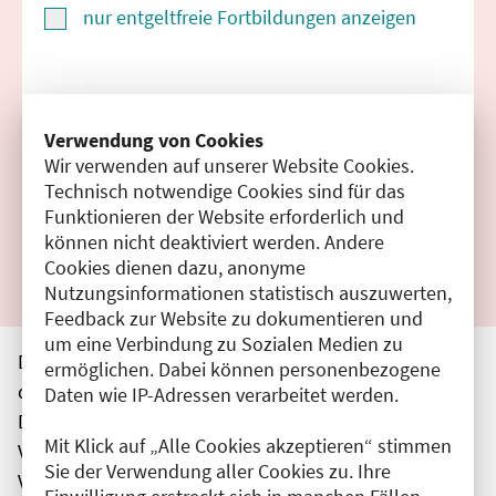
nur entgeltfreie Fortbildungen anzeigen
Suchen
Verwendung von Cookies
Wir verwenden auf unserer Website Cookies.
Filter zurücksetzen
Technisch notwendige Cookies sind für das
Funktionieren der Website erforderlich und
Ergebnisse drucken
können nicht deaktiviert werden. Andere
Cookies dienen dazu, anonyme
Nutzungsinformationen statistisch auszuwerten,
Feedback zur Website zu dokumentieren und
um eine Verbindung zu Sozialen Medien zu
Die hier aufgeführten Veranstaltungen entsprechen
ermöglichen. Dabei können personenbezogene
den unmittelbar vom Veranstalter getätigten Angaben.
Daten wie IP-Adressen verarbeitet werden.
Die Ärztekammer Berlin übernimmt keine
Mit Klick auf „Alle Cookies akzeptieren“ stimmen
Verantwortung für den Inhalt, die Haftung obliegt dem
Sie der Verwendung aller Cookies zu. Ihre
Veranstalter.