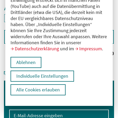
Einwilligung erstreckt sich in manchen Fällen
(YouTube) auch auf die Datenübermittlung in
Aktive Filter
Drittländer (etwa die USA), die derzeit kein mit
ID: ANT-2602007
der EU vergleichbares Datenschutzniveau
Filter
deaktivieren und Suchergebnisse neu laden
haben. Über „Individuelle Einstellungen“
können Sie Ihre Zustimmung jederzeit
widerrufen oder Ihre Auswahl anpassen. Weitere
Sortieren nach
Informationen finden Sie in unserer
Datenschutzerklärung
und im
Impressum
.
Ergebnisse:
0
Ablehnen
Individuelle Einstellungen
Alle Cookies erlauben
Immer informiert bleiben
Melden Sie sich für unseren Newsletter an:
E-Mail-Adresse eingeben