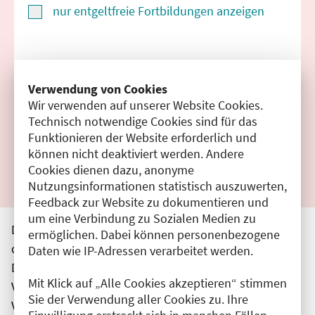
nur entgeltfreie Fortbildungen anzeigen
Suchen
Verwendung von Cookies
Wir verwenden auf unserer Website Cookies.
Filter zurücksetzen
Technisch notwendige Cookies sind für das
Funktionieren der Website erforderlich und
Ergebnisse drucken
können nicht deaktiviert werden. Andere
Cookies dienen dazu, anonyme
Nutzungsinformationen statistisch auszuwerten,
Feedback zur Website zu dokumentieren und
um eine Verbindung zu Sozialen Medien zu
Die hier aufgeführten Veranstaltungen entsprechen
ermöglichen. Dabei können personenbezogene
den unmittelbar vom Veranstalter getätigten Angaben.
Daten wie IP-Adressen verarbeitet werden.
Die Ärztekammer Berlin übernimmt keine
Mit Klick auf „Alle Cookies akzeptieren“ stimmen
Verantwortung für den Inhalt, die Haftung obliegt dem
Sie der Verwendung aller Cookies zu. Ihre
Veranstalter.