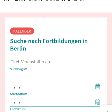
Fortbildungssuche
KALENDER
Suche nach Fortbildungen in
Berlin
Es erscheinen Suchvorschläge, wenn mindestens 2 Zeichen 
Suchbegriff
Filtern nach Start- und Enddatum
Startdatum
Enddatum