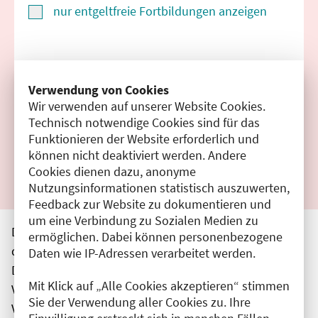
nur entgeltfreie Fortbildungen anzeigen
Suchen
Verwendung von Cookies
Wir verwenden auf unserer Website Cookies.
Filter zurücksetzen
Technisch notwendige Cookies sind für das
Funktionieren der Website erforderlich und
Ergebnisse drucken
können nicht deaktiviert werden. Andere
Cookies dienen dazu, anonyme
Nutzungsinformationen statistisch auszuwerten,
Feedback zur Website zu dokumentieren und
um eine Verbindung zu Sozialen Medien zu
Die hier aufgeführten Veranstaltungen entsprechen
ermöglichen. Dabei können personenbezogene
den unmittelbar vom Veranstalter getätigten Angaben.
Daten wie IP-Adressen verarbeitet werden.
Die Ärztekammer Berlin übernimmt keine
Mit Klick auf „Alle Cookies akzeptieren“ stimmen
Verantwortung für den Inhalt, die Haftung obliegt dem
Sie der Verwendung aller Cookies zu. Ihre
Veranstalter.