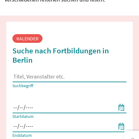
Fortbildungssuche
KALENDER
Suche nach Fortbildungen in
Berlin
Es erscheinen Suchvorschläge, wenn mindestens 2 Zeichen 
Suchbegriff
Filtern nach Start- und Enddatum
Startdatum
Enddatum