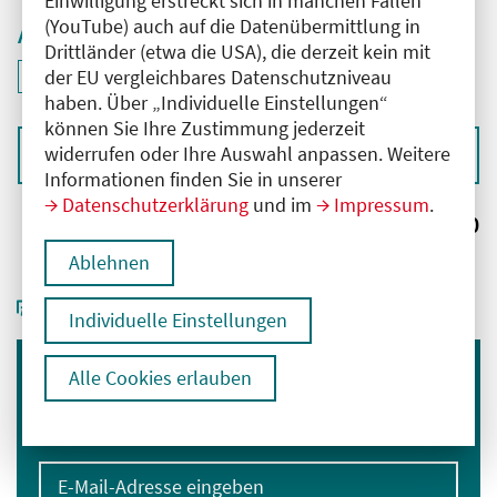
Einwilligung erstreckt sich in manchen Fällen
(YouTube) auch auf die Datenübermittlung in
Aktive Filter
Drittländer (etwa die USA), die derzeit kein mit
ID: ANT-2602007
der EU vergleichbares Datenschutzniveau
Filter
deaktivieren und Suchergebnisse neu laden
haben. Über „Individuelle Einstellungen“
können Sie Ihre Zustimmung jederzeit
widerrufen oder Ihre Auswahl anpassen. Weitere
Sortieren nach
Informationen finden Sie in unserer
Datenschutzerklärung
und im
Impressum
.
Ergebnisse:
0
Ablehnen
Individuelle Einstellungen
Alle Cookies erlauben
Immer informiert bleiben
Melden Sie sich für unseren Newsletter an:
E-Mail-Adresse eingeben