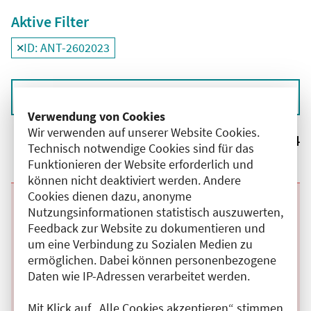
Aktive Filter
ID: ANT-2602023
Filter
deaktivieren und Suchergebnisse neu laden
Sortieren nach
Verwendung von Cookies
Wir verwenden auf unserer Website Cookies.
Ergebnisse:
4
Technisch notwendige Cookies sind für das
Funktionieren der Website erforderlich und
können nicht deaktiviert werden. Andere
Cookies dienen dazu, anonyme
Beginn:
02.09.2026
Ende und Anfangszeit:
-
02.09.2026
,
08:30 Uhr
Nutzungsinformationen statistisch auszuwerten,
Veranstaltungstitel:
Interdisziplinäre Tumorkonferenz Oberer
Feedback zur Website zu dokumentieren und
Gastrointestinal-Trakt
um eine Verbindung zu Sozialen Medien zu
Veranstaltungsort:
Charité Campus Virchow Klinikum,
Augustenburger Platz, 13353 Berlin
ermöglichen. Dabei können personenbezogene
Kategorie:
C
Daten wie IP-Adressen verarbeitet werden.
Fortbildungspunkte:
2
Details anzeigen
Mit Klick auf „Alle Cookies akzeptieren“ stimmen