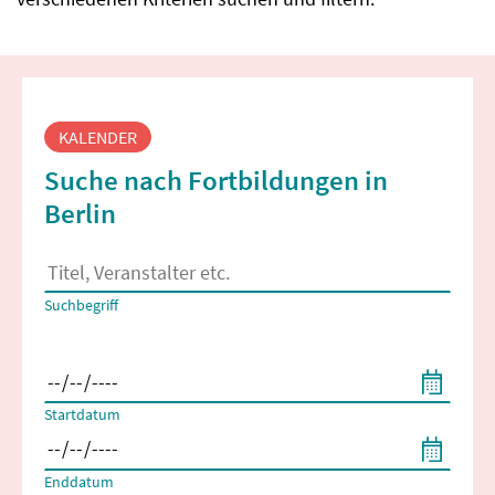
Fortbildungssuche
KALENDER
Suche nach Fortbildungen in
Berlin
Es erscheinen Suchvorschläge, wenn mindestens 2 Zeichen 
Suchbegriff
Filtern nach Start- und Enddatum
Startdatum
Enddatum