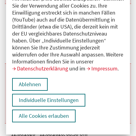
Sie der Verwendung aller Cookies zu. Ihre
Einwilligung erstreckt sich in manchen Fällen
Beginn:
26.08.2026
Ende und Anfangszeit:
-
26.08.2026
,
08:30 Uhr
(YouTube) auch auf die Datenübermittlung in
Veranstaltungstitel:
Interdisziplinäre Tumorkonferenz Oberer
Gastrointestinal-Trakt
Drittländer (etwa die USA), die derzeit kein mit
Veranstaltungsort:
Charité Campus Virchow Klinikum,
der EU vergleichbares Datenschutzniveau
Augustenburger Platz, 13353 Berlin
haben. Über „Individuelle Einstellungen“
Kategorie:
C
Fortbildungspunkte:
2
können Sie Ihre Zustimmung jederzeit
Details anzeigen
widerrufen oder Ihre Auswahl anpassen. Weitere
Informationen finden Sie in unserer
Datenschutzerklärung
und im
Impressum
.
Beginn:
19.08.2026
Ende und Anfangszeit:
-
19.08.2026
,
08:30 Uhr
Veranstaltungstitel:
Interdisziplinäre Tumorkonferenz Oberer
Ablehnen
Gastrointestinal-Trakt
Veranstaltungsort:
Charité Campus Virchow Klinikum,
Augustenburger Platz, 13353 Berlin
Individuelle Einstellungen
Kategorie:
C
Fortbildungspunkte:
2
Details anzeigen
Alle Cookies erlauben
Beginn:
12.08.2026
Ende und Anfangszeit:
-
12.08.2026
,
08:30 Uhr