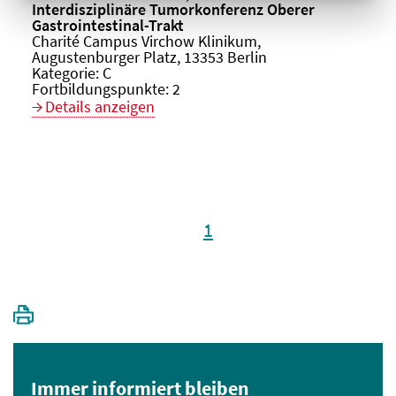
Veranstaltungstitel:
Interdisziplinäre Tumorkonferenz Oberer
Gastrointestinal-Trakt
Veranstaltungsort:
Charité Campus Virchow Klinikum,
Augustenburger Platz, 13353 Berlin
Kategorie:
C
Fortbildungspunkte:
2
Details anzeigen
1
Immer informiert bleiben