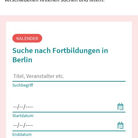
Fortbildungssuche
KALENDER
Suche nach Fortbildungen in
Berlin
Es erscheinen Suchvorschläge, wenn mindestens 2 Zeichen 
Suchbegriff
Filtern nach Start- und Enddatum
Startdatum
Enddatum