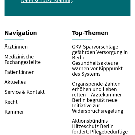
Datenschutzerklärung
.
Navigation
Top-Themen
Ärzt:innen
GKV-Sparvorschläge
gefährden Versorgung in
Medizinische
Berlin –
Fachangestellte
Gesundheitsakteure
warnen vor Kipppunkt
Patient:innen
des Systems
Aktuelles
Organspende-Zahlen
erhöhen und Leben
Service & Kontakt
retten – Ärztekammer
Berlin begrüßt neue
Recht
Initiative zur
Widerspruchsregelung
Kammer
Aktionsbündnis
Hitzeschutz Berlin
fordert: Pflegebedürftige