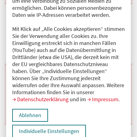
um eine Verbindung zu Sozialen Medien zu
ermöglichen. Dabei können personenbezogene
Beginn:
02.09.2026
Ende und Anfangszeit:
-
02.09.2026
,
08:30 Uhr
Daten wie IP-Adressen verarbeitet werden.
Veranstaltungstitel:
Interdisziplinäre Tumorkonferenz Oberer
Gastrointestinal-Trakt
Mit Klick auf „Alle Cookies akzeptieren“ stimmen
Veranstaltungsort:
Charité Campus Virchow Klinikum,
Sie der Verwendung aller Cookies zu. Ihre
Augustenburger Platz, 13353 Berlin
Kategorie:
C
Einwilligung erstreckt sich in manchen Fällen
Fortbildungspunkte:
2
(YouTube) auch auf die Datenübermittlung in
Details anzeigen
Drittländer (etwa die USA), die derzeit kein mit
der EU vergleichbares Datenschutzniveau
haben. Über „Individuelle Einstellungen“
Beginn:
26.08.2026
Ende und Anfangszeit:
-
26.08.2026
,
08:30 Uhr
können Sie Ihre Zustimmung jederzeit
Veranstaltungstitel:
Interdisziplinäre Tumorkonferenz Oberer
widerrufen oder Ihre Auswahl anpassen. Weitere
Gastrointestinal-Trakt
Veranstaltungsort:
Charité Campus Virchow Klinikum,
Informationen finden Sie in unserer
Augustenburger Platz, 13353 Berlin
Datenschutzerklärung
und im
Impressum
.
Kategorie:
C
Fortbildungspunkte:
2
Details anzeigen
Ablehnen
Individuelle Einstellungen
Beginn:
19.08.2026
Ende und Anfangszeit:
-
19.08.2026
,
08:30 Uhr