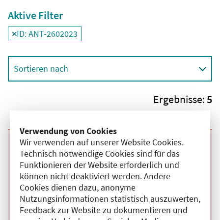
Aktive Filter
ID: ANT-2602023
Filter
deaktivieren und Suchergebnisse neu laden
Sortieren nach
Ergebnisse:
5
Verwendung von Cookies
Wir verwenden auf unserer Website Cookies.
Beginn:
05.08.2026
Ende und Anfangszeit:
-
05.08.2026
,
08:30 Uhr
Technisch notwendige Cookies sind für das
Veranstaltungstitel:
Interdisziplinäre Tumorkonferenz Oberer
Gastrointestinal-Trakt
Funktionieren der Website erforderlich und
Veranstaltungsort:
Charité Campus Virchow Klinikum,
können nicht deaktiviert werden. Andere
Augustenburger Platz, 13353 Berlin
Cookies dienen dazu, anonyme
Kategorie:
C
Nutzungsinformationen statistisch auszuwerten,
Fortbildungspunkte:
2
Details anzeigen
Feedback zur Website zu dokumentieren und