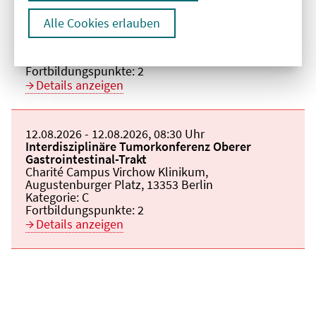
Veranstaltungstitel:
Interdisziplinäre Tumorkonferenz Oberer
Gastrointestinal-Trakt
Alle Cookies erlauben
Veranstaltungsort:
Charité Campus Virchow Klinikum,
Augustenburger Platz, 13353 Berlin
Kategorie:
C
Fortbildungspunkte:
2
Details anzeigen
Beginn:
12.08.2026
Ende und Anfangszeit:
-
12.08.2026
,
08:30 Uhr
Veranstaltungstitel:
Interdisziplinäre Tumorkonferenz Oberer
Gastrointestinal-Trakt
Veranstaltungsort:
Charité Campus Virchow Klinikum,
Augustenburger Platz, 13353 Berlin
Kategorie:
C
Fortbildungspunkte:
2
Details anzeigen