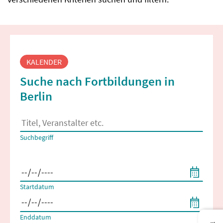
Fortbildungssuche
KALENDER
Suche nach Fortbildungen in
Berlin
Es erscheinen Suchvorschläge, wenn mindestens 2 Zeichen 
Suchbegriff
Filtern nach Start- und Enddatum
Startdatum
Enddatum