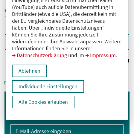
Einwilligung erstreckt sich in manchen Fällen
(YouTube) auch auf die Datenübermittlung in
Aktive Filter
Drittländer (etwa die USA), die derzeit kein mit
ID: ANT-2602075
der EU vergleichbares Datenschutzniveau
Filter
deaktivieren und Suchergebnisse neu laden
haben. Über „Individuelle Einstellungen“
können Sie Ihre Zustimmung jederzeit
widerrufen oder Ihre Auswahl anpassen. Weitere
Sortieren nach
Informationen finden Sie in unserer
Datenschutzerklärung
und im
Impressum
.
Ergebnisse:
0
Ablehnen
Individuelle Einstellungen
Alle Cookies erlauben
Immer informiert bleiben
Melden Sie sich für unseren Newsletter an:
E-Mail-Adresse eingeben