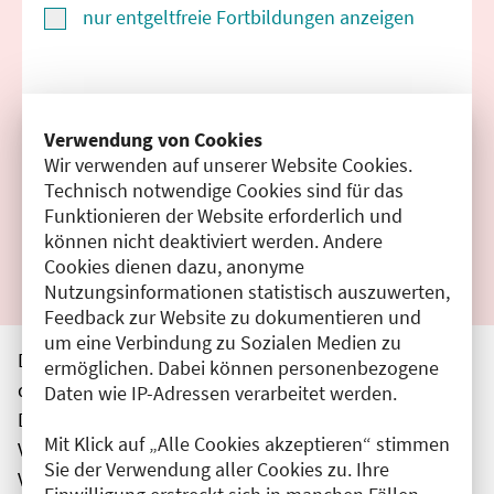
nur entgeltfreie Fortbildungen anzeigen
Suchen
Verwendung von Cookies
Wir verwenden auf unserer Website Cookies.
Filter zurücksetzen
Technisch notwendige Cookies sind für das
Funktionieren der Website erforderlich und
Ergebnisse drucken
können nicht deaktiviert werden. Andere
Cookies dienen dazu, anonyme
Nutzungsinformationen statistisch auszuwerten,
Feedback zur Website zu dokumentieren und
um eine Verbindung zu Sozialen Medien zu
Die hier aufgeführten Veranstaltungen entsprechen
ermöglichen. Dabei können personenbezogene
den unmittelbar vom Veranstalter getätigten Angaben.
Daten wie IP-Adressen verarbeitet werden.
Die Ärztekammer Berlin übernimmt keine
Mit Klick auf „Alle Cookies akzeptieren“ stimmen
Verantwortung für den Inhalt, die Haftung obliegt dem
Sie der Verwendung aller Cookies zu. Ihre
Veranstalter.