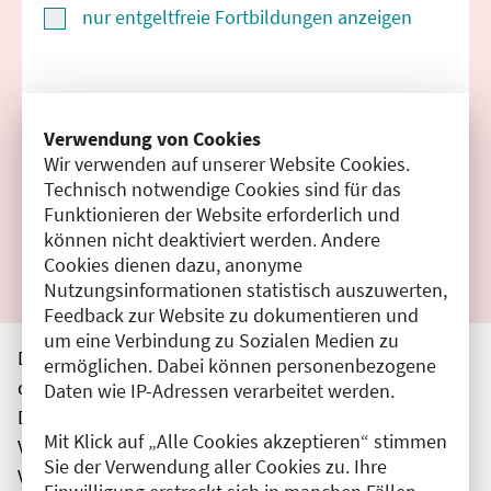
nur entgeltfreie Fortbildungen anzeigen
Suchen
Verwendung von Cookies
Wir verwenden auf unserer Website Cookies.
Filter zurücksetzen
Technisch notwendige Cookies sind für das
Funktionieren der Website erforderlich und
Ergebnisse drucken
können nicht deaktiviert werden. Andere
Cookies dienen dazu, anonyme
Nutzungsinformationen statistisch auszuwerten,
Feedback zur Website zu dokumentieren und
um eine Verbindung zu Sozialen Medien zu
Die hier aufgeführten Veranstaltungen entsprechen
ermöglichen. Dabei können personenbezogene
den unmittelbar vom Veranstalter getätigten Angaben.
Daten wie IP-Adressen verarbeitet werden.
Die Ärztekammer Berlin übernimmt keine
Mit Klick auf „Alle Cookies akzeptieren“ stimmen
Verantwortung für den Inhalt, die Haftung obliegt dem
Sie der Verwendung aller Cookies zu. Ihre
Veranstalter.