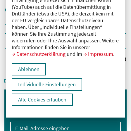
Einwilligung erstreckt sich in manchen Fällen
(YouTube) auch auf die Datenübermittlung in
Aktive Filter
Drittländer (etwa die USA), die derzeit kein mit
ID: ANT-2602136
der EU vergleichbares Datenschutzniveau
Filter
deaktivieren und Suchergebnisse neu laden
haben. Über „Individuelle Einstellungen“
können Sie Ihre Zustimmung jederzeit
widerrufen oder Ihre Auswahl anpassen. Weitere
Sortieren nach
Informationen finden Sie in unserer
Datenschutzerklärung
und im
Impressum
.
Ergebnisse:
0
Ablehnen
Individuelle Einstellungen
Alle Cookies erlauben
Immer informiert bleiben
Melden Sie sich für unseren Newsletter an:
E-Mail-Adresse eingeben