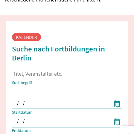
Fortbildungssuche
KALENDER
Suche nach Fortbildungen in
Berlin
Es erscheinen Suchvorschläge, wenn mindestens 2 Zeichen 
Suchbegriff
Filtern nach Start- und Enddatum
Startdatum
Enddatum