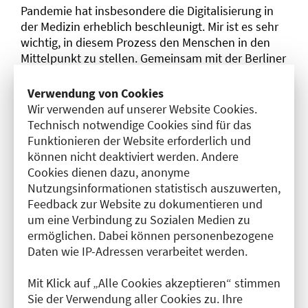
Pandemie hat insbesondere die Digitalisierung in
der Medizin erheblich beschleunigt. Mir ist es sehr
wichtig, in diesem Prozess den Menschen in den
Mittelpunkt zu stellen. Gemeinsam mit der Berliner
Ärzteschaft möchte ich für mehr Menschlichkeit in
der Medizin einstehen.“
Verwendung von Cookies
Wir verwenden auf unserer Website Cookies.
Nachgewählt in den Vorstand der Ärztekammer
Technisch notwendige Cookies sind für das
Berlin wurde Dr. med. Yüksel König (Marburger
Funktionieren der Website erforderlich und
Bund), Fachärztin für Viszeralchirurgie.
können nicht deaktiviert werden. Andere
Nachgerückt in die Delegiertenversammlung sind
Cookies dienen dazu, anonyme
Dorothea Spring (Marburger Bund), Fachärztin für
Nutzungsinformationen statistisch auszuwerten,
Anästhesiologie bei der Anästhesieagentur sowie
Feedback zur Website zu dokumentieren und
Dr. med. Florian Garbe (Allianz der Berliner Ärzte),
um eine Verbindung zu Sozialen Medien zu
niedergelassener Facharzt für Haut- und
ermöglichen. Dabei können personenbezogene
Geschlechtskrankheiten.
Daten wie IP-Adressen verarbeitet werden.
Das
beigefügte Porträtfoto
von Herrn PD Dr. med.
Mit Klick auf „Alle Cookies akzeptieren“ stimmen
Peter Bobbert kann für Veröffentlichungen unter
Sie der Verwendung aller Cookies zu. Ihre
Angabe der Quelle „Marburger Bund