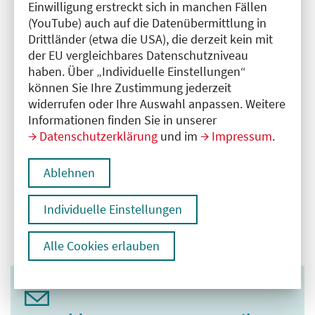
Einwilligung erstreckt sich in manchen Fällen
Bundesverband“ verwendet werden.
(YouTube) auch auf die Datenübermittlung in
Drittländer (etwa die USA), die derzeit kein mit
Die Pressemitteilung als PDF finden Sie
hier
.
der EU vergleichbares Datenschutzniveau
ÄRZTEKAMMER BERLIN
haben. Über „Individuelle Einstellungen“
– Pressestelle –
können Sie Ihre Zustimmung jederzeit
Ole Eggert, Pressesprecher
widerrufen oder Ihre Auswahl anpassen. Weitere
Tel. 030 40806-4110
Informationen finden Sie in unserer
E-Mail:
presse@aekb.de
Datenschutzerklärung
und im
Impressum
.
Ablehnen
Zurück zur Übersicht
Individuelle Einstellungen
Alle Cookies erlauben