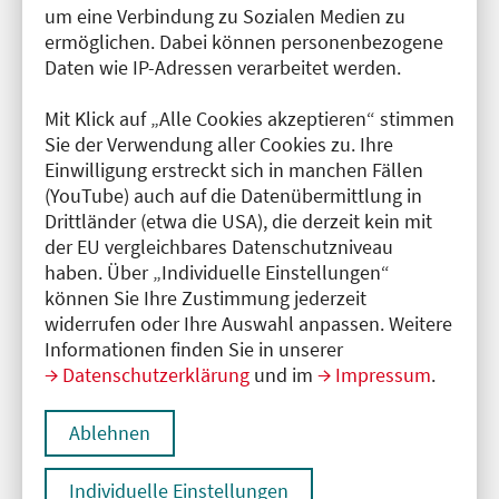
um eine Verbindung zu Sozialen Medien zu
Ansprechperson für Presseanfragen
ermöglichen. Dabei können personenbezogene
Daten wie IP-Adressen verarbeitet werden.
PD Dr. med. Peter Bobbert, Präsident der
Ärztekammer Berlin
Mit Klick auf „Alle Cookies akzeptieren“ stimmen
Dr. med. Matthias Blöchle, Vizepräsident der
Sie der Verwendung aller Cookies zu. Ihre
Ärztekammer Berlin
Einwilligung erstreckt sich in manchen Fällen
(YouTube) auch auf die Datenübermittlung in
Die Kontaktdaten erhalten Sie auf Anfrage von der
Drittländer (etwa die USA), die derzeit kein mit
Pressestelle der Ärztekammer Berlin.
der EU vergleichbares Datenschutzniveau
haben. Über „Individuelle Einstellungen“
Hier finden Sie die
Pressemitteilung als PDF
.
können Sie Ihre Zustimmung jederzeit
widerrufen oder Ihre Auswahl anpassen. Weitere
Pressekontakt
Informationen finden Sie in unserer
Datenschutzerklärung
und im
Impressum
.
Ole Eggert
Pressesprecher
Ärztekammer Berlin, Körperschaft des öffentlichen
Ablehnen
Rechts
T: +49 30 408 06 - 41 10
Individuelle Einstellungen