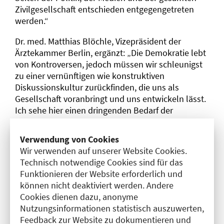
Zivilgesellschaft entschieden entgegengetreten
werden.“
Dr. med. Matthias Blöchle, Vizepräsident der
Ärztekammer Berlin, ergänzt: „Die Demokratie lebt
von Kontroversen, jedoch müssen wir schleunigst
zu einer vernünftigen wie konstruktiven
Diskussionskultur zurückfinden, die uns als
Gesellschaft voranbringt und uns entwickeln lässt.
Ich sehe hier einen dringenden Bedarf der
Aufarbeitung. Unsere Gesellschaft ist auf Toleranz
anderer Meinungen angewiesen; Gewalttätigkeiten
Verwendung von Cookies
gegen Menschen, die eine andere Meinung
Wir verwenden auf unserer Website Cookies.
vertreten, bedrohen unser Zusammenleben. Trotz
Technisch notwendige Cookies sind für das
aller Herausforderungen in der Pandemie ist und
Funktionieren der Website erforderlich und
bleibt es ein unumstößliches Gebot, menschlich im
können nicht deaktiviert werden. Andere
Umgang zu bleiben und unsere Mitmenschen –
Cookies dienen dazu, anonyme
auch wenn sie anderer Auffassung sind – zu
Nutzungsinformationen statistisch auszuwerten,
achten.“
Feedback zur Website zu dokumentieren und