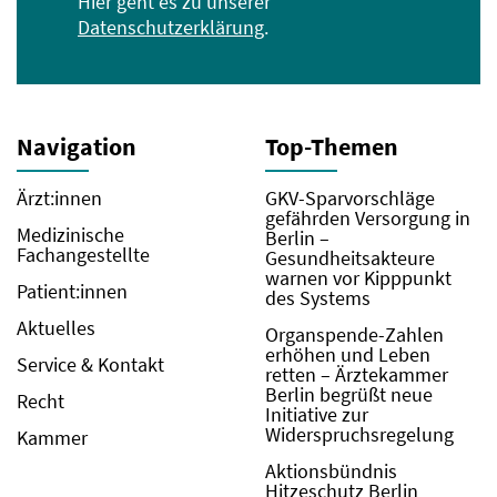
Hier geht es zu unserer
Datenschutzerklärung
.
Navigation
Top-Themen
Ärzt:innen
GKV-Sparvorschläge
gefährden Versorgung in
Medizinische
Berlin –
Fachangestellte
Gesundheitsakteure
warnen vor Kipppunkt
Patient:innen
des Systems
Aktuelles
Organspende-Zahlen
erhöhen und Leben
Service & Kontakt
retten – Ärztekammer
Berlin begrüßt neue
Recht
Initiative zur
Widerspruchsregelung
Kammer
Aktionsbündnis
Hitzeschutz Berlin