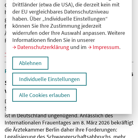
Drittländer (etwa die USA), die derzeit kein mit
Gewalttätige Übergriffe auf Ärzt:innen werden immer
der EU vergleichbares Datenschutzniveau
häufiger. Anlässlich des Europäischen Aktionstages
haben. Über „Individuelle Einstellungen“
gegen Gewalt im Gesundheitswesen am 12. März
können Sie Ihre Zustimmung jederzeit
fordert die Ärztekammer Berlin eine konsequente
widerrufen oder Ihre Auswahl anpassen. Weitere
Ächtung der Taten und mehr Schutz für medizinisches
Informationen finden Sie in unserer
Personal.
Datenschutzerklärung
und im
Impressum
.
Weiterlesen
Ablehnen
Pressemitteilung
05.03.2026
Individuelle Einstellungen
Schwangerschaftsabbrüche: Versorgung
weiterhin mangelhaft
Alle Cookies erlauben
Die Versorgungslage für Frauen, die einen
Schwangerschaftsabbruch vornehmen lassen wollen,
ist in Deutschland ungenügend. Anlässlich des
Internationalen Frauentages am 8. März 2026 bekräftigt
die Ärztekammer Berlin daher ihre Forderungen:
Legalisierung des Schwangerschaftsabbruchs, mehr