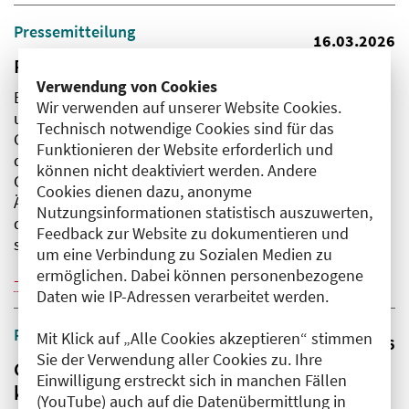
Pressemitteilung
16.03.2026
Pakt für den ÖGD muss fortgeführt werden
Verwendung von Cookies
Ein starker Öffentlicher Gesundheitsdienst (ÖGD) ist
Wir verwenden auf unserer Website Cookies.
unabdingbarer Bestandteil eines krisenfesten
Technisch notwendige Cookies sind für das
Gesundheitswesens. Eine besondere Rolle spielen
Funktionieren der Website erforderlich und
dabei die Gesundheitsämter. Anlässlich des Tages des
können nicht deaktiviert werden. Andere
Gesundheitsamtes am 19. März 2026 fordert die
Cookies dienen dazu, anonyme
Ärztekammer Berlin, eine Anschlussfinanzierung für
Nutzungsinformationen statistisch auszuwerten,
den Pakt für den Öffentlichen Gesundheitsdienst
Feedback zur Website zu dokumentieren und
sicherzustellen.
um eine Verbindung zu Sozialen Medien zu
ermöglichen. Dabei können personenbezogene
Weiterlesen
Daten wie IP-Adressen verarbeitet werden.
Pressemitteilung
Mit Klick auf „Alle Cookies akzeptieren“ stimmen
10.03.2026
Sie der Verwendung aller Cookies zu. Ihre
Gewalttaten gegen medizinisches Personal
Einwilligung erstreckt sich in manchen Fällen
konsequent verfolgen
(YouTube) auch auf die Datenübermittlung in