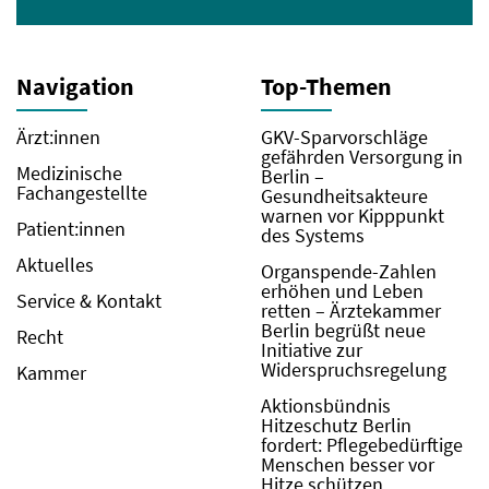
Navigation
Top-Themen
Ärzt:innen
GKV-Sparvorschläge
gefährden Versorgung in
Medizinische
Berlin –
Fachangestellte
Gesundheitsakteure
warnen vor Kipppunkt
Patient:innen
des Systems
Aktuelles
Organspende-Zahlen
erhöhen und Leben
Service & Kontakt
retten – Ärztekammer
Berlin begrüßt neue
Recht
Initiative zur
Widerspruchsregelung
Kammer
Aktionsbündnis
Hitzeschutz Berlin
fordert: Pflegebedürftige
Menschen besser vor
Hitze schützen