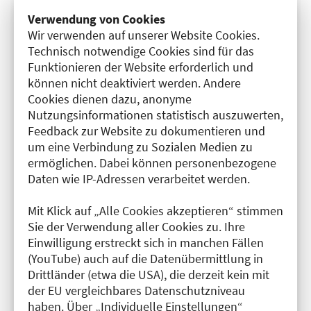
Verwendung von Cookies
Gutachten für
Wir verwenden auf unserer Website Cookies.
Technisch notwendige Cookies sind für das
Funktionieren der Website erforderlich und
können nicht deaktiviert werden. Andere
Cookies dienen dazu, anonyme
Gutachter:in führt folgende Bezeichnung (Mehrfachauswahl mit
Nutzungsinformationen statistisch auszuwerten,
Strg + Klick möglich)
Feedback zur Website zu dokumentieren und
um eine Verbindung zu Sozialen Medien zu
ermöglichen. Dabei können personenbezogene
Daten wie IP-Adressen verarbeitet werden.
Sprache
Mit Klick auf „Alle Cookies akzeptieren“ stimmen
Sie der Verwendung aller Cookies zu. Ihre
Universität
Krankenhaus
Einwilligung erstreckt sich in manchen Fällen
(YouTube) auch auf die Datenübermittlung in
Praxis
Reha
Andere
Drittländer (etwa die USA), die derzeit kein mit
der EU vergleichbares Datenschutzniveau
Tätig in
haben. Über „Individuelle Einstellungen“