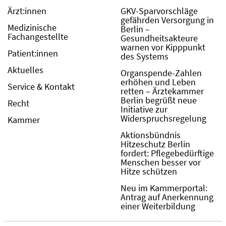
Ärzt:innen
GKV-Sparvorschläge
gefährden Versorgung in
Medizinische
Berlin –
Fachangestellte
Gesundheitsakteure
warnen vor Kipppunkt
Patient:innen
des Systems
Aktuelles
Organspende-Zahlen
erhöhen und Leben
Service & Kontakt
retten – Ärztekammer
Berlin begrüßt neue
Recht
Initiative zur
Widerspruchsregelung
Kammer
Aktionsbündnis
Hitzeschutz Berlin
fordert: Pflegebedürftige
Menschen besser vor
Hitze schützen
Neu im Kammerportal:
Antrag auf Anerkennung
einer Weiterbildung