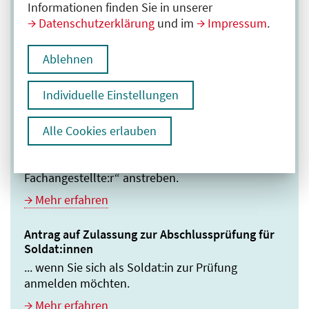
Antrag auf vorzeitige Zulassung zur
Informationen finden Sie in unserer
Abschlussprüfung
Datenschutzerklärung
und im
Impressum
.
... wenn Sie Ihre Abschlussprüfung vorzeitig
ablegen möchten.
Ablehnen
Mehr erfahren
Individuelle Einstellungen
Antrag auf Zulassung zur Abschlussprüfung nach
Berufstätigkeit
Alle Cookies erlauben
... wenn Sie eine Zulassung nach 4,5-jähriger
Tätigkeit in dem Berufsbild „Medizinische:r
Fachangestellte:r“ anstreben.
Mehr erfahren
Antrag auf Zulassung zur Abschlussprüfung für
Soldat:innen
... wenn Sie sich als Soldat:in zur Prüfung
anmelden möchten.
Mehr erfahren