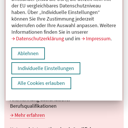
der EU vergleichbares Datenschutzniveau
Anerkennung ausländischer
haben. Über „Individuelle Einstellungen“
Berufsqualifikationen
können Sie Ihre Zustimmung jederzeit
Bundesministerium für Bildung und Forschung
widerrufen oder Ihre Auswahl anpassen. Weitere
Informationen finden Sie in unserer
Mehr erfahren
Datenschutzerklärung
und im
Impressum
.
Ausländische Berufsabschlüsse bewerten und
Ablehnen
einordnen
Bundesministerium für Wirtschaft und Energie
Individuelle Einstellungen
Mehr erfahren
Alle Cookies erlauben
Anerkennung in Deutschland
Informationsportal der Bundesregierung zur
Anerkennung ausländischer
Berufsqualifikationen
Mehr erfahren