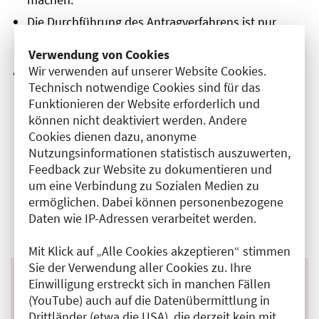
Die Durchführung des Antragverfahrens ist nur
sinnvoll, wenn die im Ausland erreichte Ausbildung
vergleichbare Inhalte und Ziele verfolgte.
Verwendung von Cookies
Wir verwenden auf unserer Website Cookies.
Wir empfehlen Ihnen daher, ggf. auch zu prüfen, ob
Technisch notwendige Cookies sind für das
die erworbene Ausbildung eher eine
Funktionieren der Website erforderlich und
Vergleichbarkeit mit anderen Berufen, zum Beispiel
Gesundheits- und Krankenpfleger:in
können nicht deaktiviert werden. Andere
(Krankenschwester/Krankenpfleger), Medizinisch-
Cookies dienen dazu, anonyme
Technische:r Assistent:in o. ä. aufweist. Hierzu
Nutzungsinformationen statistisch auszuwerten,
finden Sie auch Informationen auf dem
Feedback zur Website zu dokumentieren und
Informationsportal "Anerkennung in
um eine Verbindung zu Sozialen Medien zu
Deutschland"
.
ermöglichen. Dabei können personenbezogene
Daten wie IP-Adressen verarbeitet werden.
Mit Klick auf „Alle Cookies akzeptieren“ stimmen
Sie der Verwendung aller Cookies zu. Ihre
Einwilligung erstreckt sich in manchen Fällen
(YouTube) auch auf die Datenübermittlung in
Weiterführende Informationen
Drittländer (etwa die USA), die derzeit kein mit