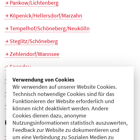
Pankow/Lichtenberg
Köpenick/Hellersdorf/Marzahn
Tempelhof/Schöneberg/Neukölln
Steglitz/Schöneberg
Zehlendorf/Wannsee
Spandau
Verwendung von Cookies
Charlottenburg/Wilmersdorf
Wir verwenden auf unserer Website Cookies.
Mitte
Technisch notwendige Cookies sind für das
Funktionieren der Website erforderlich und
Friedrichshain/Lichtenberg/Kreuzberg
können nicht deaktiviert werden. Andere
Cookies dienen dazu, anonyme
Kinder- und Jugendmedizin
Nutzungsinformationen statistisch auszuwerten,
Feedback zur Website zu dokumentieren und
Pankow/Lichtenberg
um eine Verbindung zu Sozialen Medien zu