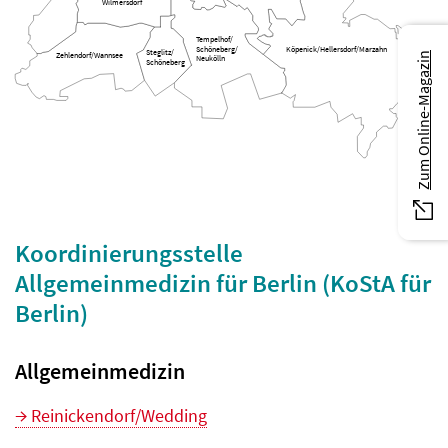
Wilmersdorf
Tempelhof/
Schöneberg/
Köpenick/Hellersdorf/Marzahn
Steglitz/
Zum Online-Magazin
Zehlendorf/Wannsee
Neukölln
Schöneberg
Koordinierungsstelle
Allgemeinmedizin für Berlin (KoStA für
Berlin)
Allgemeinmedizin
Reinickendorf/Wedding