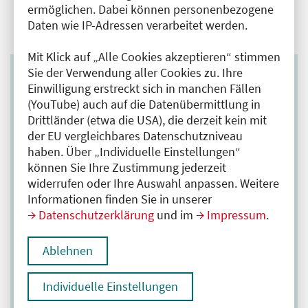
ermöglichen. Dabei können personenbezogene
Daten wie IP-Adressen verarbeitet werden.
Mit Klick auf „Alle Cookies akzeptieren“ stimmen
Sie der Verwendung aller Cookies zu. Ihre
Einwilligung erstreckt sich in manchen Fällen
(YouTube) auch auf die Datenübermittlung in
Sie haben Interesse an einem
Drittländer (etwa die USA), die derzeit kein mit
Weiterbildungs-verbund?
der EU vergleichbares Datenschutzniveau
haben. Über „Individuelle Einstellungen“
Die KoStA für Berlin unterstützt Weiterbildungs­
können Sie Ihre Zustimmung jederzeit
befugte, sich zu allgemein­medizinischen
widerrufen oder Ihre Auswahl anpassen. Weitere
Weiterbildungs­kooperationen
Informationen finden Sie in unserer
zusammenzufinden. Sofern Sie an der
Datenschutzerklärung
und im
Impressum
.
Vermittlung von Kooperations­partner:innen
interessiert sind, können Sie Ihre Kontaktdaten
Ablehnen
gerne der KoStA für Berlin per E-Mail an
kosta-
fuer-­berlin@aekb.de
zur Verfügung stellen.
Individuelle Einstellungen