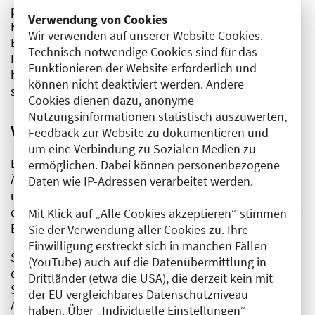
problematischen Substanzkonsum kostenfrei. Die
Verwendung von Cookies
Kostenübernahme für anfallende Untersuchungen,
Wir verwenden auf unserer Website Cookies.
Behandlungen, Therapien im Rahmen des
Technisch notwendige Cookies sind für das
Interventionsprogramms sind Angelegenheit des
Funktionieren der Website erforderlich und
betroffenen Kammermitglieds und entsprechend
können nicht deaktiviert werden. Andere
selbst zu verantworten.
Cookies dienen dazu, anonyme
Nutzungsinformationen statistisch auszuwerten,
Vertrauenspersonen
Feedback zur Website zu dokumentieren und
um eine Verbindung zu Sozialen Medien zu
Die Vertrauenspersonen sind vom Vorstand der
ermöglichen. Dabei können personenbezogene
Ärztekammer Berlin berufene, suchtmedizinisch
Daten wie IP-Adressen verarbeitet werden.
und therapeutisch qualifizierte, erfahrene Mitglieder
des Arbeitskreises Drogen und Sucht der Ärztekammer
Mit Klick auf „Alle Cookies akzeptieren“ stimmen
Berlin.
Sie der Verwendung aller Cookies zu. Ihre
Einwilligung erstreckt sich in manchen Fällen
Sie bieten aus kollegialer Fürsorge Unterstützung bei
(YouTube) auch auf die Datenübermittlung in
der Überwindung einer bestehenden
Drittländer (etwa die USA), die derzeit kein mit
Suchtproblematik mit dem Ziel, eine qualifizierte
der EU vergleichbares Datenschutzniveau
Ausübung des ärztlichen Berufs sicherzustellen und
haben. Über „Individuelle Einstellungen“