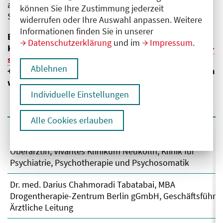
auf diese Weise ansonsten unausweichliche
können Sie Ihre Zustimmung jederzeit
Sanktionen zu verhindern.
widerrufen oder Ihre Auswahl anpassen. Weitere
Informationen finden Sie in unserer
Betroffene, deren Angehörige, Freunde oder
Datenschutzerklärung
und im
Impressum
.
Kolleg:innen können sich jederzeit unter E
kontakt-
suchtprogramm@aekb.de
oder telefonisch unter T
Ablehnen
+49 30 408 06 - 14 00 an das Interventionsprogramm
wenden.
Individuelle Einstellungen
Vertrauensperson
Alle Cookies erlauben
Dr. med. Monika Trendelenburg
Suchbeauftragte der Ärztekammer Berlin
Oberärztin, Vivantes Klinikum Neukölln, Klinik für
Psychiatrie, Psychotherapie und Psychosomatik
Dr. med. Darius Chahmoradi Tabatabai, MBA
Drogentherapie-Zentrum Berlin gGmbH, Geschäftsführu
Ärztliche Leitung