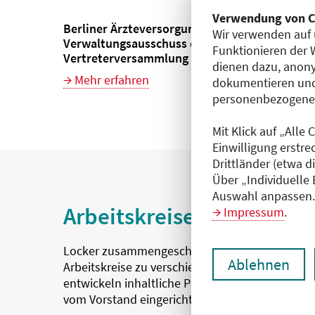
Verwendung von C
Berliner Ärzteversorgung (BÄV) -
Wir verwenden auf 
Verwaltungsausschuss der
Funktionieren der 
Vertreterversammlung
dienen dazu, anony
Mehr erfahren
dokumentieren und
personenbezogene D
Mit Klick auf „Alle
Einwilligung erstre
Drittländer (etwa d
Über „Individuelle
Auswahl anpassen. 
Arbeitskreise
Impressum
.
Locker zusammengeschlossen diskutieren
Ablehnen
Arbeitskreise zu verschiedenen Themen und
entwickeln inhaltliche Positionen. Sie werden
vom Vorstand eingerichtet.