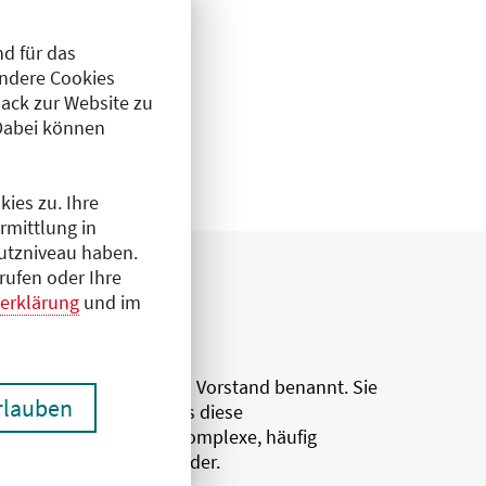
d für das
Andere Cookies
ack zur Website zu
Dabei können
ies zu. Ihre
rmittlung in
hutzniveau haben.
rufen oder Ihre
erklärung
und im
Beauftragte
eauftragte werden vom Vorstand benannt. Sie
erlauben
ind Expert:innen und als diese
nsprechpersonen für komplexe, häufig
achgefragte Themenfelder.