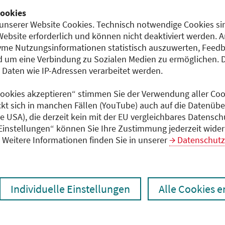
ookies
Berliner Ärzteversorgung (BÄV) -
unserer Website Cookies. Technisch notwendige Cookies sin
Aufsichtsausschuss der Vertreterversammlung
Website erforderlich und können nicht deaktiviert werden. 
Mehr erfahren
me Nutzungsinformationen statistisch auszuwerten, Feedb
 um eine Verbindung zu Sozialen Medien zu ermöglichen. 
aten wie IP-Adressen verarbeitet werden.
 Cookies akzeptieren“ stimmen Sie der Verwendung aller Cook
ckt sich in manchen Fällen (YouTube) auch auf die Datenübe
ie USA), die derzeit kein mit der EU vergleichbares Datensc
 Einstellungen“ können Sie Ihre Zustimmung jederzeit wider
Weitere Informationen finden Sie in unserer
Datenschutz
Einrichtungen der
Ärztekammer Berlin
B
Individuelle Einstellungen
Alle Cookies 
s
Zur Erfüllung spezieller Aufgaben der
A
Ärztekammer Berlin sind mehrere ehrenamtlich
n
geleitete Einrichtungen eingesetzt.