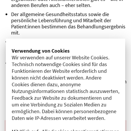
anderen Berufen auch – eher selten.
Der allgemeine Gesundheitsstatus sowie die
persönliche Lebensführung und Mitarbeit der
Patient:innen bestimmen das Behandlungsergebnis
mit.
Die Arbeitsabläufe in Praxis und Klinik sowie die
Zusammenarbeit im Team haben Einfluss auf das
Verwendung von Cookies
Ergebnis der ärztlichen Arbeit.
Wir verwenden auf unserer Website Cookies.
Für viele Patient:innen sind der Stil, der Service und
Technisch notwendige Cookies sind für das
die Praxisorganisation wichtige
Funktionieren der Website erforderlich und
Entscheidungskriterien bei der Wahl der Ärztin oder
können nicht deaktiviert werden. Andere
des Arztes. Über die Qualität der ärztlichen Arbeit an
Cookies dienen dazu, anonyme
sich sagen diese Einflussgrößen allerdings wenig
Nutzungsinformationen statistisch auszuwerten,
aus.
Feedback zur Website zu dokumentieren und
um eine Verbindung zu Sozialen Medien zu
ermöglichen. Dabei können personenbezogene
Daten wie IP-Adressen verarbeitet werden.