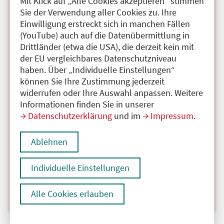
Mit Klick auf „Alle Cookies akzeptieren“ stimmen
Sie der Verwendung aller Cookies zu. Ihre
Arztsuche
Einwilligung erstreckt sich in manchen Fällen
(YouTube) auch auf die Datenübermittlung in
Arzt- und Psychotherapeutensuche in Berlin
Drittländer (etwa die USA), die derzeit kein mit
Angebot der Kassenärztlichen Vereinigung Berlin
der EU vergleichbares Datenschutzniveau
haben. Über „Individuelle Einstellungen“
Mehr erfahren
können Sie Ihre Zustimmung jederzeit
widerrufen oder Ihre Auswahl anpassen. Weitere
Arztsuche: Ärzt:innen nach Ort und Fachrichtung
Informationen finden Sie in unserer
suchen
Datenschutzerklärung
und im
Impressum
.
Angebot von gesund.bund.de
Mehr erfahren
Ablehnen
Arztsuche in den Bundesländern
Individuelle Einstellungen
Angebot der Bundesärztekammer
Mehr erfahren
Alle Cookies erlauben