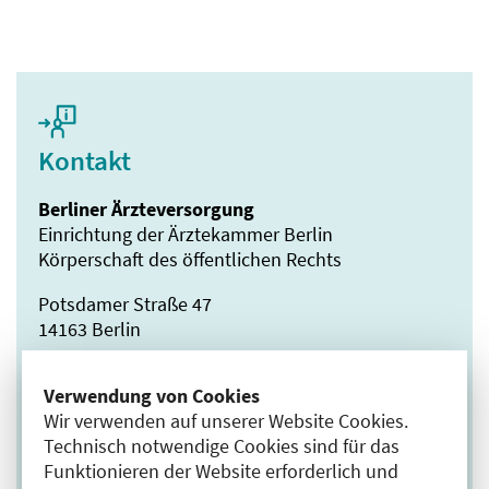
Kontakt
Berliner Ärzteversorgung
Einrichtung der Ärztekammer Berlin
Körperschaft des öffentlichen Rechts
Potsdamer Straße 47
14163 Berlin
T +49 30 81 60 02 - 21
Verwendung von Cookies
F +49 30 81 60 02 - 40
Wir verwenden auf unserer Website Cookies.
E
info(at)vw-baev(punkt)de
Technisch notwendige Cookies sind für das
www.vw-baev.de
Funktionieren der Website erforderlich und