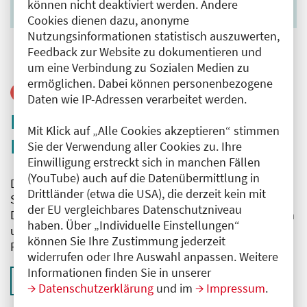
können nicht deaktiviert werden. Andere
Cookies dienen dazu, anonyme
Nutzungsinformationen statistisch auszuwerten,
Feedback zur Website zu dokumentieren und
um eine Verbindung zu Sozialen Medien zu
ermöglichen. Dabei können personenbezogene
SCHWERPUNKT
Daten wie IP-Adressen verarbeitet werden.
Frei und sicher: Was bringt die
Mit Klick auf „Alle Cookies akzeptieren“ stimmen
Berliner Ärzteversorgung?
Sie der Verwendung aller Cookies zu. Ihre
Einwilligung erstreckt sich in manchen Fällen
(YouTube) auch auf die Datenübermittlung in
Dass Ärztinnen und Ärzte bei der Rente ihr eigenes
Drittländer (etwa die USA), die derzeit kein mit
Süppchen kochen, war politisch einmal so gewollt.
der EU vergleichbares Datenschutzniveau
Doch was leisten die Ärzteversorgungswerke eigentlich
haben. Über „Individuelle Einstellungen“
und worin unterscheiden sie sich von der Deutschen
können Sie Ihre Zustimmung jederzeit
Rentenversicherung? Ein Überblick.
widerrufen oder Ihre Auswahl anpassen. Weitere
Informationen finden Sie in unserer
Zum Online-Magazin
Datenschutzerklärung
und im
Impressum
.