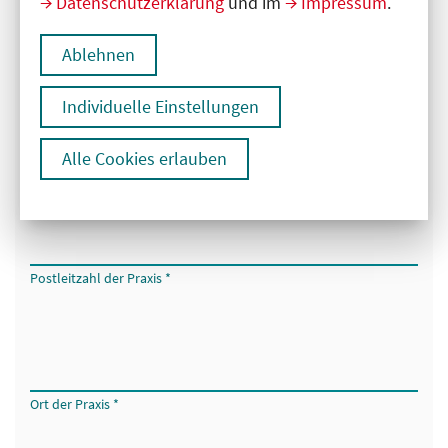
Datenschutzerklärung
und im
Impressum
.
Fachrichtung der Ärztin oder des Arztes
Ablehnen
Individuelle Einstellungen
Straße und Hausnummer der Praxis
*
Alle Cookies erlauben
Postleitzahl der Praxis
*
Ort der Praxis
*