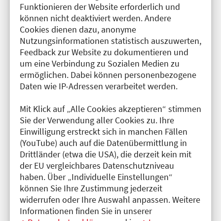
Funktionieren der Website erforderlich und
der die
können nicht deaktiviert werden. Andere
Behandlungsunterlagen
Cookies dienen dazu, anonyme
Nutzungsinformationen statistisch auszuwerten,
erstellt hat
Feedback zur Website zu dokumentieren und
um eine Verbindung zu Sozialen Medien zu
ermöglichen. Dabei können personenbezogene
Daten wie IP-Adressen verarbeitet werden.
Mit Klick auf „Alle Cookies akzeptieren“ stimmen
Name der Praxis oder der Einrichtung
Sie der Verwendung aller Cookies zu. Ihre
Einwilligung erstreckt sich in manchen Fällen
(YouTube) auch auf die Datenübermittlung in
Drittländer (etwa die USA), die derzeit kein mit
der EU vergleichbares Datenschutzniveau
Name der Ärztin oder des Arztes
*
haben. Über „Individuelle Einstellungen“
können Sie Ihre Zustimmung jederzeit
widerrufen oder Ihre Auswahl anpassen. Weitere
Informationen finden Sie in unserer