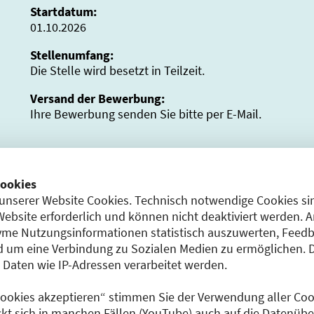
Startdatum:
01.10.2026
Stellenumfang:
Die Stelle wird besetzt in Teilzeit.
Versand der Bewerbung:
Ihre Bewerbung senden Sie bitte per E-Mail.
e
Unsere freundliche und moderne Praxis für Orthopäd
ookies
Unfallchirurgie in Berlin-Reinickendorf bietet ab dem
unserer Website Cookies. Technisch notwendige Cookies sin
Ausbildungsplatz für einen Assistenzarzt (m/w/d) in 
Website erforderlich und können nicht deaktiviert werden. 
der IPAM für Allgemeinmedizin für 1 Jahr.
me Nutzungsinformationen statistisch auszuwerten, Feedb
 um eine Verbindung zu Sozialen Medien zu ermöglichen. 
Wir sind eine helle, patientenorientierte Praxis mit ei
aten wie IP-Adressen verarbeitet werden.
kollegialen Team und legen großen Wert auf eine a
Arbeitsatmosphäre.
 Cookies akzeptieren“ stimmen Sie der Verwendung aller Cook
Bewerbung ganz unkompliziert möglich per E-Mail an
ckt sich in manchen Fällen (YouTube) auch auf die Datenübe