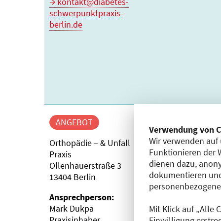
kontakt@diabetes-
schwerpunktpraxis-
berlin.de
Allgemeine Chirurgi
ANGEBOT
Verwendung von C
Wir verwenden auf 
Orthopädie und
Orthopädie – & Unfall
Funktionieren der 
Unfallchirurgie
Praxis
dienen dazu, anony
Ollenhauerstraße 3
dokumentieren und
13404 Berlin
personenbezogene D
Ansprechperson:
Mark Dukpa
Mit Klick auf „Alle
Praxisinhaber
Einwilligung erstre