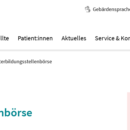
Gebärdensprach
llte
Patient:innen
Aktuelles
Service & Ko
terbildungsstellenbörse
enbörse