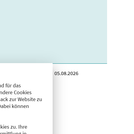
ie und
05.08.2026
 01.09.2026 einem
d für das
Teilzeit im Rahmen
Andere Cookies
ack zur Website zu
Dabei können
nem kleinen,
ngenehme
ies zu. Ihre
: info@ortho-
rmittlung in