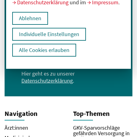
Immer informiert bleiben
Datenschutzerklärung
und im
Impressum
.
Melden Sie sich für unseren Newsletter an:
Ablehnen
E-Mail-Adresse eingeben
Individuelle Einstellungen
Anmelden
Alle Cookies erlauben
Ich bin mit der Verarbeitung meiner Daten
zum Erhalt des Newsletters einverstanden.
Hier geht es zu unserer
Datenschutzerklärung
.
Navigation
Top-Themen
Ärzt:innen
GKV-Sparvorschläge
gefährden Versorgung in