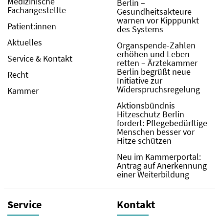
Medizinische
Berlin –
Fachangestellte
Gesundheitsakteure
warnen vor Kipppunkt
Patient:innen
des Systems
Aktuelles
Organspende-Zahlen
erhöhen und Leben
Service & Kontakt
retten – Ärztekammer
Berlin begrüßt neue
Recht
Initiative zur
Widerspruchsregelung
Kammer
Aktionsbündnis
Hitzeschutz Berlin
fordert: Pflegebedürftige
Menschen besser vor
Hitze schützen
Neu im Kammerportal:
Antrag auf Anerkennung
einer Weiterbildung
Service
Kontakt