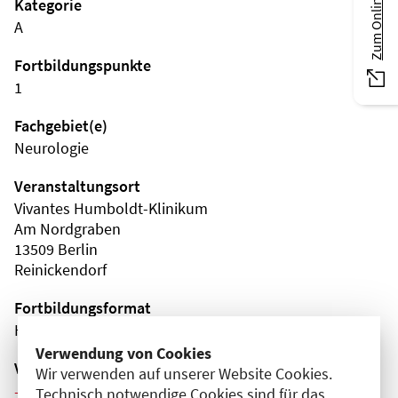
Kategorie
A
Fortbildungspunkte
1
Fachgebiet(e)
Neurologie
Veranstaltungsort
Vivantes Humboldt-Klinikum
Am Nordgraben
13509 Berlin
Reinickendorf
Fortbildungsformat
Hybrid
Verwendung von Cookies
Veranstaltungsreihe
Wir verwenden auf unserer Website Cookies.
Weitere Veranstaltungen dieser Reihe (7)
Technisch notwendige Cookies sind für das