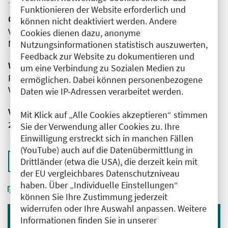
Funktionieren der Website erforderlich und
Organisator(en)
können nicht deaktiviert werden. Andere
Vivantes Humboldt-Klinikum
Cookies dienen dazu, anonyme
Neurologie - Stroke Unit - Zentrum für Epilepsie
Nutzungsinformationen statistisch auszuwerten,
Feedback zur Website zu dokumentieren und
Wissenschaftliche Leitung
um eine Verbindung zu Sozialen Medien zu
Frau Prof. Dr. med. Bettina Schmitz
ermöglichen. Dabei können personenbezogene
Vivantes Humboldt-Klinikum
Daten wie IP-Adressen verarbeitet werden.
Veranstaltungsnummer
Mit Klick auf „Alle Cookies akzeptieren“ stimmen
2761102025059100122
Sie der Verwendung aller Cookies zu. Ihre
Einwilligung erstreckt sich in manchen Fällen
(YouTube) auch auf die Datenübermittlung in
Zurück zur Übersicht
Drittländer (etwa die USA), die derzeit kein mit
der EU vergleichbares Datenschutzniveau
haben. Über „Individuelle Einstellungen“
können Sie Ihre Zustimmung jederzeit
widerrufen oder Ihre Auswahl anpassen. Weitere
Informationen finden Sie in unserer