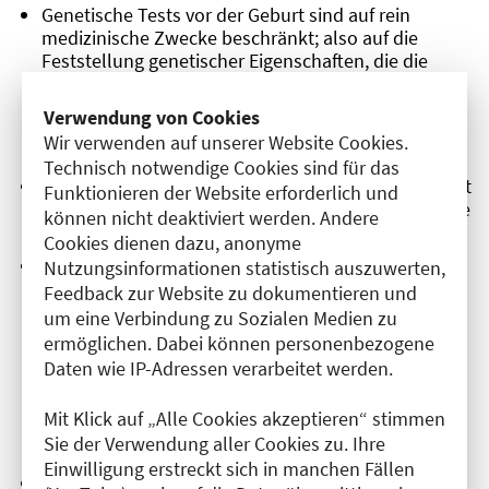
Genetische Tests vor der Geburt sind auf rein
medizinische Zwecke beschränkt; also auf die
Feststellung genetischer Eigenschaften, die die
Gesundheit des Kindes vor oder nach der Geburt
beeinträchtigen können. Die Diagnose von
Verwendung von Cookies
Krankheiten, die erst im Erwachsenenalter
Wir verwenden auf unserer Website Cookies.
ausbrechen, ist verboten.
Technisch notwendige Cookies sind für das
Sogenannte "Vaterschaftstests" sind künftig nur mit
Funktionieren der Website erforderlich und
Zustimmung der Person, von denen eine genetische
können nicht deaktiviert werden. Andere
Probe untersucht werden soll, erlaubt.
Cookies dienen dazu, anonyme
Versicherungsunternehmen dürfen beim Abschluss
Nutzungsinformationen statistisch auszuwerten,
eines Versicherungsvertrages grundsätzlich weder
Feedback zur Website zu dokumentieren und
die Durchführung einer genetischen Untersuchung
um eine Verbindung zu Sozialen Medien zu
noch Auskünfte über bereits durchgeführte
ermöglichen. Dabei können personenbezogene
Untersuchungen verlangen. Nur beim Abschluss
Daten wie IP-Adressen verarbeitet werden.
von Versicherungen mit einer sehr hohen Summe
(über 300.000 Euro) können die Ergebnisse bereits
Mit Klick auf „Alle Cookies akzeptieren“ stimmen
vorgenommener genetischer Untersuchungen
Sie der Verwendung aller Cookies zu. Ihre
verlangt werden.
Einwilligung erstreckt sich in manchen Fällen
Arbeitgeber dürfen keine genetischen