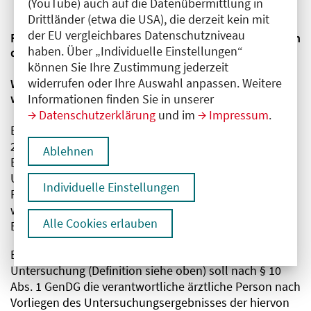
(YouTube) auch auf die Datenübermittlung in
Untersuchungen verlangen.
Drittländer (etwa die USA), die derzeit kein mit
der EU vergleichbares Datenschutzniveau
Fragen und Antworten zur genetischen Beratung nach
haben. Über „Individuelle Einstellungen“
dem GenDG
können Sie Ihre Zustimmung jederzeit
widerrufen oder Ihre Auswahl anpassen. Weitere
Wann muss eine genetische Beratung durchgeführt
werden und durch wen?
Informationen finden Sie in unserer
Datenschutzerklärung
und im
Impressum
.
Bereits seit Inkrafttreten des GenDG am 1. Februar
2010 regelt das Gesetz die Pflicht zur genetischen
Ablehnen
Beratung im Zusammenhang mit einer genetischen
Untersuchung. Das Gesetz legt dabei fest, in welchen
Individuelle Einstellungen
Fällen eine genetische Beratung nur angeboten
werden soll und in welchen Fällen eine genetische
Alle Cookies erlauben
Beratung grundsätzlich durchzuführen ist.
Bei einer sog. diagnostischen genetischen
Untersuchung (Definition siehe oben) soll nach § 10
Abs. 1 GenDG die verantwortliche ärztliche Person nach
Vorliegen des Untersuchungsergebnisses der hiervon