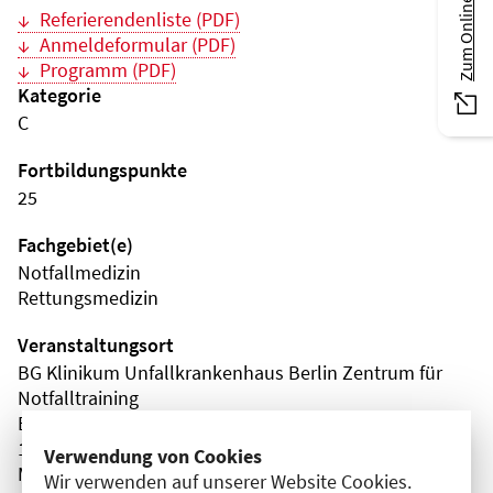
Zum Online-Magazin
Referierendenliste (PDF)
Anmeldeformular (PDF)
Programm (PDF)
Kategorie
C
Fortbildungspunkte
25
Fachgebiet(e)
Notfallmedizin
Rettungsmedizin
Veranstaltungsort
BG Klinikum Unfallkrankenhaus Berlin Zentrum für
Notfalltraining
Blumberger Damm
12683 Berlin
Verwendung von Cookies
Marzahn-Hellersdorf
Wir verwenden auf unserer Website Cookies.