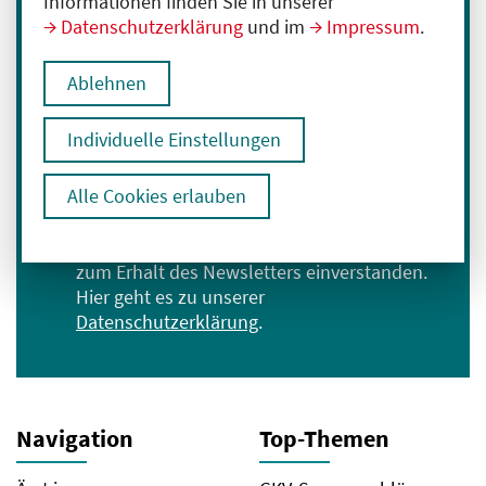
Informationen finden Sie in unserer
Datenschutzerklärung
und im
Impressum
.
Immer informiert bleiben
Melden Sie sich für unseren Newsletter an:
Ablehnen
E-Mail-Adresse eingeben
Individuelle Einstellungen
Anmelden
Alle Cookies erlauben
Ich bin mit der Verarbeitung meiner Daten
zum Erhalt des Newsletters einverstanden.
Hier geht es zu unserer
Datenschutzerklärung
.
Navigation
Top-Themen