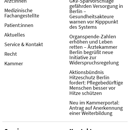
Ärzt:innen
GKV-Sparvorschläge
gefährden Versorgung in
Medizinische
Berlin –
Fachangestellte
Gesundheitsakteure
warnen vor Kipppunkt
Patient:innen
des Systems
Aktuelles
Organspende-Zahlen
erhöhen und Leben
Service & Kontakt
retten – Ärztekammer
Berlin begrüßt neue
Recht
Initiative zur
Widerspruchsregelung
Kammer
Aktionsbündnis
Hitzeschutz Berlin
fordert: Pflegebedürftige
Menschen besser vor
Hitze schützen
Neu im Kammerportal:
Antrag auf Anerkennung
einer Weiterbildung