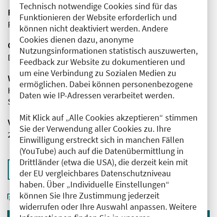
Technisch notwendige Cookies sind für das
Fortbildungsformat
Funktionieren der Website erforderlich und
Präsenz
können nicht deaktiviert werden. Andere
Cookies dienen dazu, anonyme
Organisator(en)
Nutzungsinformationen statistisch auszuwerten,
DBRD-Akademie GmbH
Feedback zur Website zu dokumentieren und
um eine Verbindung zu Sozialen Medien zu
Wissenschaftliche Leitung
ermöglichen. Dabei können personenbezogene
Herr Hans-Martin Grusnick
Daten wie IP-Adressen verarbeitet werden.
SANA Kliniken Lübeck
Mit Klick auf „Alle Cookies akzeptieren“ stimmen
Veranstaltungsnummer
Sie der Verwendung aller Cookies zu. Ihre
2761102026033160000
Einwilligung erstreckt sich in manchen Fällen
(YouTube) auch auf die Datenübermittlung in
Drittländer (etwa die USA), die derzeit kein mit
Zurück zur Übersicht
der EU vergleichbares Datenschutzniveau
haben. Über „Individuelle Einstellungen“
können Sie Ihre Zustimmung jederzeit
widerrufen oder Ihre Auswahl anpassen. Weitere