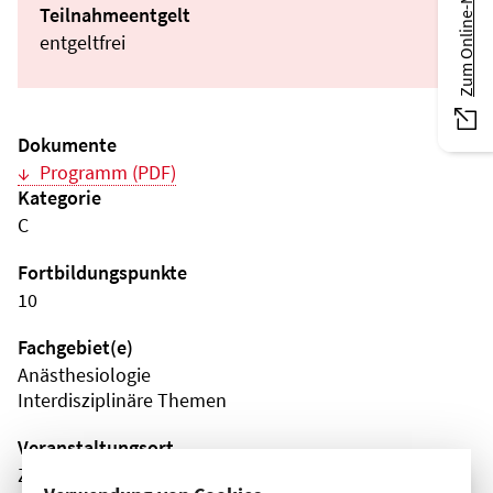
Zum Online-Magazin
Teilnahmeentgelt
entgeltfrei
Dokumente
Programm (PDF)
Kategorie
C
Fortbildungspunkte
10
Fachgebiet(e)
Anästhesiologie
Interdisziplinäre Themen
Veranstaltungsort
Zentrum für Notfalltraining am ukb