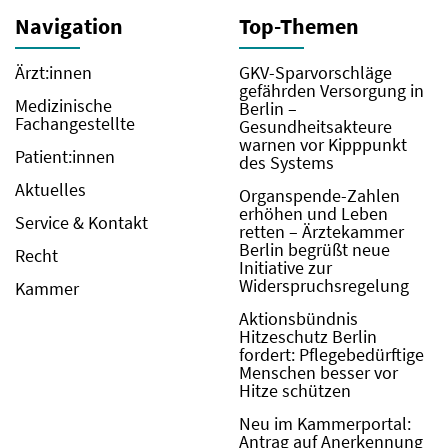
Navigation
Top-Themen
Ärzt:innen
GKV-Sparvorschläge
gefährden Versorgung in
Medizinische
Berlin –
Fachangestellte
Gesundheitsakteure
warnen vor Kipppunkt
Patient:innen
des Systems
Aktuelles
Organspende-Zahlen
erhöhen und Leben
Service & Kontakt
retten – Ärztekammer
Berlin begrüßt neue
Recht
Initiative zur
Widerspruchsregelung
Kammer
Aktionsbündnis
Hitzeschutz Berlin
fordert: Pflegebedürftige
Menschen besser vor
Hitze schützen
Neu im Kammerportal:
Antrag auf Anerkennung