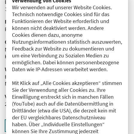
Verwendung von Cookies
Blumberger Damm
Wir verwenden auf unserer Website Cookies.
12163 Berlin
Technisch notwendige Cookies sind für das
Funktionieren der Website erforderlich und
Fortbildungsformat
können nicht deaktiviert werden. Andere
Präsenz
Cookies dienen dazu, anonyme
Nutzungsinformationen statistisch auszuwerten,
Organisator(en)
Feedback zur Website zu dokumentieren und
Martin-Luther-Krankenhaus
um eine Verbindung zu Sozialen Medien zu
Klinik für Interdisziplinäre Notfaufnahmen und
ermöglichen. Dabei können personenbezogene
Daten wie IP-Adressen verarbeitet werden.
Wissenschaftliche Leitung
Herr Dr. med. Paavo Beth
Mit Klick auf „Alle Cookies akzeptieren“ stimmen
Martin-Luther-Krankenhaus
Sie der Verwendung aller Cookies zu. Ihre
Veranstaltungsnummer
Einwilligung erstreckt sich in manchen Fällen
(YouTube) auch auf die Datenübermittlung in
2761102025054830004
Drittländer (etwa die USA), die derzeit kein mit
der EU vergleichbares Datenschutzniveau
haben. Über „Individuelle Einstellungen“
Zurück zur Übersicht
können Sie Ihre Zustimmung jederzeit