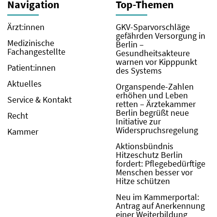
Navigation
Top-Themen
Ärzt:innen
GKV-Sparvorschläge
gefährden Versorgung in
Medizinische
Berlin –
Fachangestellte
Gesundheitsakteure
warnen vor Kipppunkt
Patient:innen
des Systems
Aktuelles
Organspende-Zahlen
erhöhen und Leben
Service & Kontakt
retten – Ärztekammer
Berlin begrüßt neue
Recht
Initiative zur
Widerspruchsregelung
Kammer
Aktionsbündnis
Hitzeschutz Berlin
fordert: Pflegebedürftige
Menschen besser vor
Hitze schützen
Neu im Kammerportal:
Antrag auf Anerkennung
einer Weiterbildung