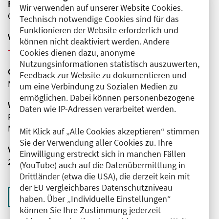
Fortbildungsformat
Wir verwenden auf unserer Website Cookies.
Online
Technisch notwendige Cookies sind für das
Funktionieren der Website erforderlich und
Veranstaltungsreihe
können nicht deaktiviert werden. Andere
Weitere Veranstaltungen dieser Reihe (4)
Cookies dienen dazu, anonyme
Nutzungsinformationen statistisch auszuwerten,
Organisator(en)
Feedback zur Website zu dokumentieren und
MEDIZIN TO GO gemeinnützige GmbH
um eine Verbindung zu Sozialen Medien zu
ermöglichen. Dabei können personenbezogene
Wissenschaftliche Leitung
Daten wie IP-Adressen verarbeitet werden.
Frau Dr. med. Babett Ramsauer
MEDIZIN TO GO gemeinnützige GmbH
Mit Klick auf „Alle Cookies akzeptieren“ stimmen
Sie der Verwendung aller Cookies zu. Ihre
Veranstaltungsnummer
Einwilligung erstreckt sich in manchen Fällen
2761102025065000084
(YouTube) auch auf die Datenübermittlung in
Drittländer (etwa die USA), die derzeit kein mit
der EU vergleichbares Datenschutzniveau
Zurück zur Übersicht
haben. Über „Individuelle Einstellungen“
können Sie Ihre Zustimmung jederzeit